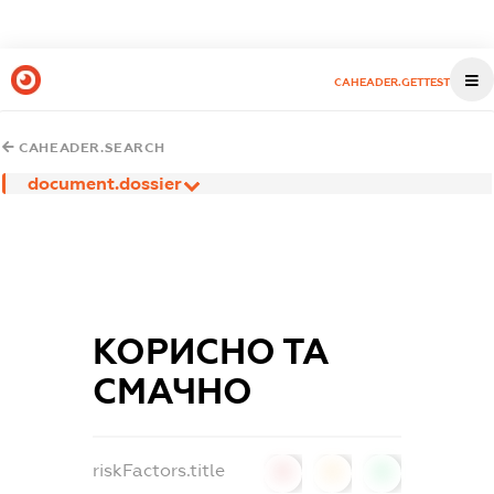
CAHEADER.GETTEST
CAHEADER.SEARCH
document.dossier
КОРИСНО ТА
СМАЧНО
riskFactors.title
0
0
0