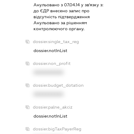
Анульовано з 07.04.14 у зв'язку з:
до ЄДР внесено запис про
вiдсутнiсть пiдтвердження
Анульовано за рiшенням
контролюючого органу.
dossier.single_tax_reg
dossier.notInList
dossier.non_profit
XXXXXXXXXX
dossier.budget_dotation
XXXXXXXXXX
dossier.palne_akciz
dossier.notInList
dossier.bigTaxPayerReg