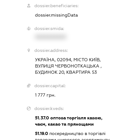
dossier.beneficiaries:
dossier.missingData
dossier.smida:
XXXXXXXXXX
dossier.address:
УКРАЇНА, 02094, МІСТО КИЇВ,
ВУЛИЦЯ ЧЕРВОНОТКАЦЬКА ,
БУДИНОК 20, КВАРТИРА 53
dossier.capital:
1 777 грн.
dossier.kveds:
51.37.0
оптова торгівля кавою,
чаєм, какао та прянощами
51.19.0
посередництво в торгівлі
товарами широкого асортименту