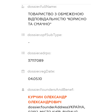
dossier.fullName:
ТОВАРИСТВО З ОБМЕЖЕНОЮ
ВІДПОВІДАЛЬНІСТЮ "КОРИСНО
ТА СМАЧНО"
dossier.opfSubType:
-
dossier.edrpo:
37117089
dossier.regDate:
04.05.10
dossier.foundersAndBenef:
КУРЧИН ОЛЕКСАНДР
ОЛЕКСАНДРОВИЧ
dossier.founderAddress
УКРАЇНА,
02192, МІСТО КИЇВ, ВУЛИЦЯ