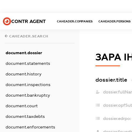
CONTR AGENT
CAHEADER.COMPANIES
CAHEADER.PERSONS
CAHEADER.SEARCH
document.dossier
ЗАРА 
document.statements
document.history
dossier.title
document.inspections
dossier.fullNa
document.bankruptcy
dossier.opfSu
document.court
document.taxdebts
dossier.edrpo:
document.enforcements
dossier.found