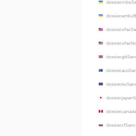
dossier.rnboS
dossier.amkuB
dossier.ofacS
dossier.ofac
dossier.gbSan
dossier.ausSa
dossier.euSan
dossier.japan
dossier.canad
dossier.rfSanc