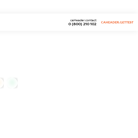
caHeader.contact
CAHEADER.GETTEST
0 (800) 210 102
0