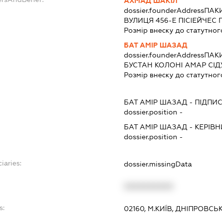
АХМАД ШАКІЛ
dossier.founderAddress
ПАКИ
ВУЛИЦЯ 456-Е ПІСІЕЙЧЕС 
Розмір внеску до статутног
БАТ АМІР ШАЗАД
dossier.founderAddress
ПАКИ
БУСТАН КОЛОНІ АМАР СІДУ
Розмір внеску до статутног
БАТ АМІР ШАЗАД
-
ПІДПИ
dossier.position -
БАТ АМІР ШАЗАД
-
КЕРІВН
dossier.position -
iaries:
dossier.missingData
XXXXXXXXXX
s:
02160, М.КИЇВ, ДНІПРОВСЬ