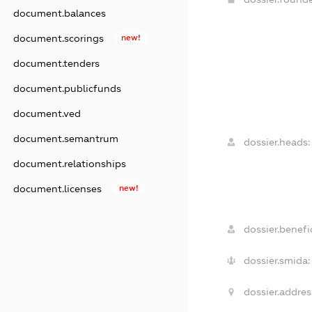
document.balances
document.scorings
new!
document.tenders
document.publicfunds
document.ved
document.semantrum
dossier.heads:
document.relationships
document.licenses
new!
dossier.benefic
dossier.smida:
dossier.addres