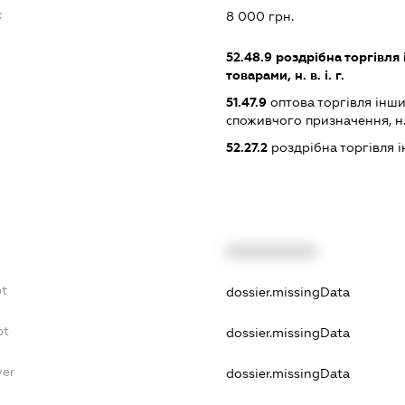
:
8 000 грн.
52.48.9
роздрібна торгівля
товарами, н. в. і. г.
51.47.9
оптова торгівля інш
споживчого призначення, н. в.
52.27.2
роздрібна торгівля
XXXXXXXXXX
bt
dossier.missingData
bt
dossier.missingData
yer
dossier.missingData