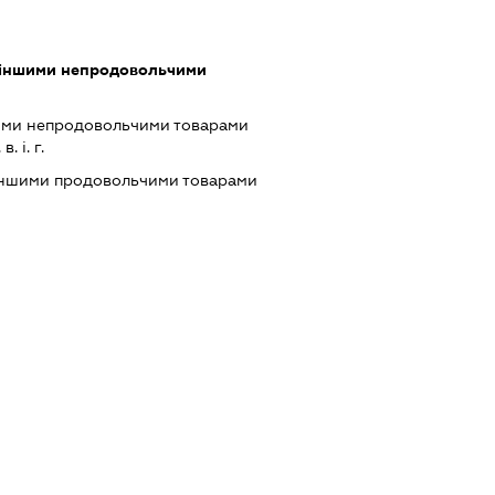
 іншими непродовольчими
ими непродовольчими товарами
 і. г.
 іншими продовольчими товарами