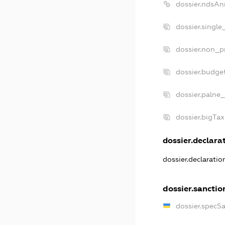
dossier.ndsAn
dossier.single
dossier.non_pr
dossier.budge
dossier.palne_
dossier.bigTa
dossier.declarat
dossier.declarati
dossier.sanctio
dossier.specS