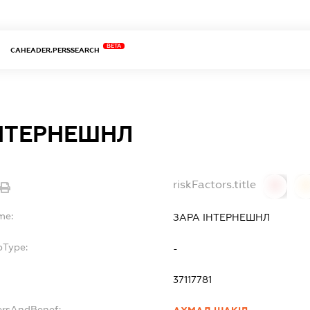
BETA
CAHEADER.PERSSEARCH
ІНТЕРНЕШНЛ
riskFactors.title
0
0
me:
ЗАРА ІНТЕРНЕШНЛ
bType:
-
37117781
ersAndBenef: