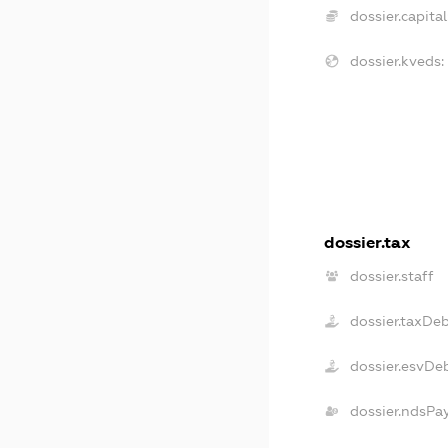
dossier.capital
dossier.kveds:
dossier.tax
dossier.staff
dossier.taxDe
dossier.esvDe
dossier.ndsPa