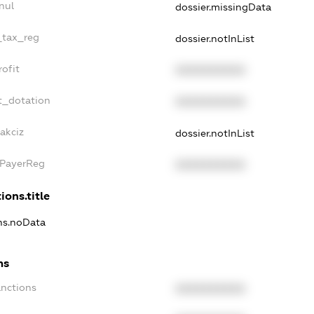
nul
dossier.missingData
_tax_reg
dossier.notInList
ofit
XXXXXXXXXX
t_dotation
XXXXXXXXXX
akciz
dossier.notInList
xPayerReg
XXXXXXXXXX
ions.title
ons.noData
ns
anctions
XXXXXXXXXX