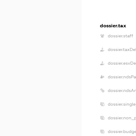
dossier.tax
dossier.staff
dossier.taxDe
dossier.esvD
dossier.ndsPa
dossier.ndsA
dossier.singl
dossier.non_p
dossier.budg