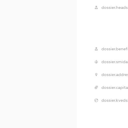
dossier.heads
dossier.benefi
dossier.smida
dossier.addre
dossier.capita
dossier.kveds