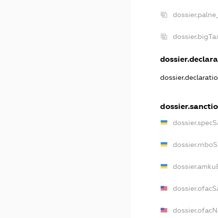
dossier.palne
dossier.bigT
dossier.declara
dossier.declarati
dossier.sancti
dossier.specS
dossier.rnbo
dossier.amku
dossier.ofacS
dossier.ofac