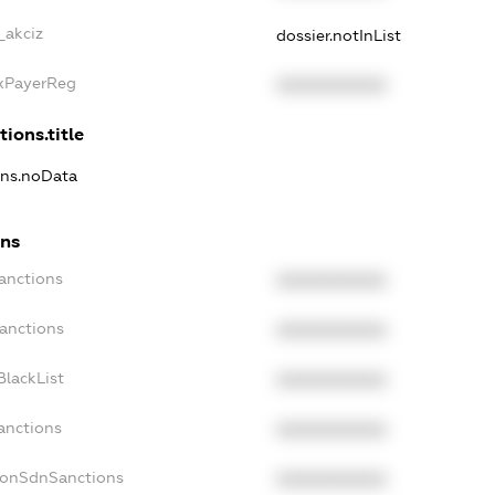
_akciz
dossier.notInList
axPayerReg
XXXXXXXXXX
tions.title
ons.noData
ons
anctions
XXXXXXXXXX
Sanctions
XXXXXXXXXX
BlackList
XXXXXXXXXX
anctions
XXXXXXXXXX
NonSdnSanctions
XXXXXXXXXX