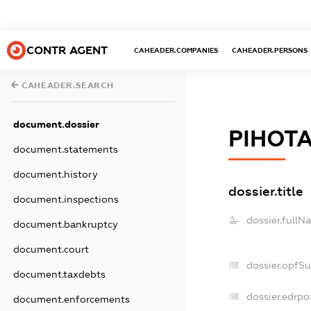
CONTR AGENT
CAHEADER.COMPANIES
CAHEADER.PERSONS
CAHEADER.SEARCH
document.dossier
РІНОТ
document.statements
document.history
dossier.title
document.inspections
dossier.fullN
document.bankruptcy
document.court
dossier.opfS
document.taxdebts
dossier.edrpo
document.enforcements