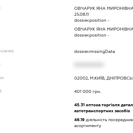
:
ОВЧАРУК ЯНА МИРОНІВН
25.08.11
dossier.position -
ОВЧАРУК ЯНА МИРОНІВН
dossier.position -
ciaries:
dossier.missingData
:
XXXXXXXXXX
ss:
02002, М.КИЇВ, ДНІПРОВС
l:
401 000 грн.
:
45.31
оптова торгівля дета
автотранспортних засобів
46.19
діяльність посередник
асортименту