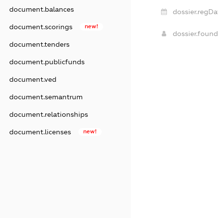
document.balances
dossier.regDa
document.scorings
new!
dossier.foun
document.tenders
document.publicfunds
document.ved
document.semantrum
document.relationships
document.licenses
new!