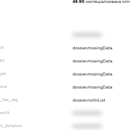
46.90
неспеціалізована опт
XXXXXXXXXX
bt
dossier.missingData
ebt
dossier.missingData
yer
dossier.missingData
nnul
dossier.missingData
e_tax_reg
dossier.notInList
rofit
XXXXXXXXXX
et_dotation
XXXXXXXXXX