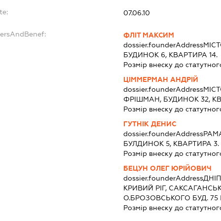
te:
07.06.10
dersAndBenef:
ФЛІТ МАКСИМ
dossier.founderAddress
МІСТ
БУДИНОК 6, КВАРТИРА 14.
Розмір внеску до статутног
ЦІММЕРМАН АНДРІЙ
dossier.founderAddress
МІСТ
ФРІШМАН, БУДИНОК 32, КВ
Розмір внеску до статутног
ГУТНІК ДЕНИС
dossier.founderAddress
РАМА
БУЛДИНОК 5, КВАРТИРА 3.
Розмір внеску до статутног
БЕЦУН ОЛЕГ ЮРІЙОВИЧ
dossier.founderAddress
ДНІП
КРИВИЙ РІГ, САКСАГАНС
О.БРОЗОВСЬКОГО БУД. 75 К
Розмір внеску до статутног