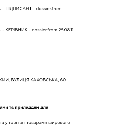
А
-
ПІДПИСАНТ
- dossier.from
А
-
КЕРІВНИК
- dossier.from 25.08.11
ЬКИЙ, ВУЛИЦЯ КАХОВСЬКА, 60
лями та приладдям для
ів у торгівлі товарами широкого