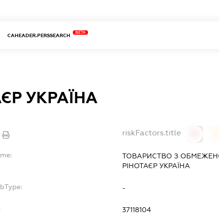
BETA
CAHEADER.PERSSEARCH
АЄР УКРАЇНА
riskFactors.title
0
ame:
ТОВАРИСТВО З ОБМЕЖЕН
РІНОТАЄР УКРАЇНА
ubType:
-
:
37118104