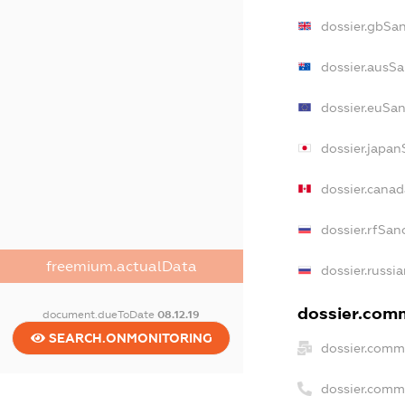
dossier.gbSa
dossier.ausSa
dossier.euSan
dossier.japan
dossier.cana
dossier.rfSan
freemium.actualData
dossier.russi
dossier.comm
document.dueToDate
08.12.19
SEARCH.ONMONITORING
dossier.comm
dossier.comm