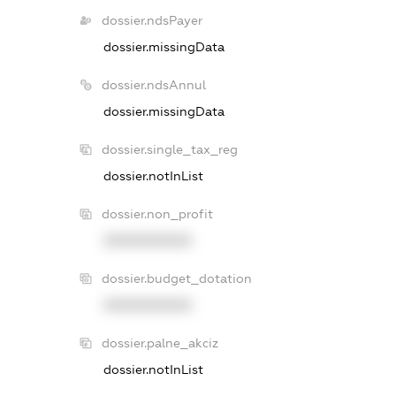
dossier.ndsPayer
dossier.missingData
dossier.ndsAnnul
dossier.missingData
dossier.single_tax_reg
dossier.notInList
dossier.non_profit
XXXXXXXXXX
dossier.budget_dotation
XXXXXXXXXX
dossier.palne_akciz
dossier.notInList