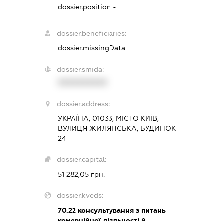
dossier.position -
dossier.beneficiaries:
dossier.missingData
dossier.smida:
XXXXXXXXXX
dossier.address:
УКРАЇНА, 01033, МІСТО КИЇВ,
ВУЛИЦЯ ЖИЛЯНСЬКА, БУДИНОК
24
dossier.capital:
51 282,05 грн.
dossier.kveds:
70.22
консультування з питань
комерційної діяльності й