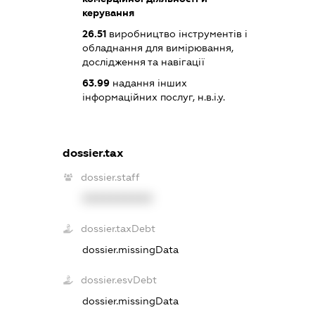
керування
26.51
виробництво інструментів і
обладнання для вимірювання,
дослідження та навігації
63.99
надання інших
інформаційних послуг, н.в.і.у.
dossier.tax
dossier.staff
XXXXXXXXXX
dossier.taxDebt
dossier.missingData
dossier.esvDebt
dossier.missingData