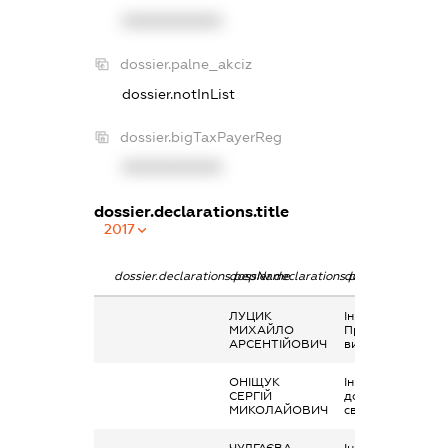
XXXXXXXXXX
dossier.palne_akciz
dossier.notInList
dossier.bigTaxPayerReg
XXXXXXXXXX
dossier.declarations.title
2017
dossier.declarations.pepName
dossier.declarations.personName
dossier.declarati
ЛУЦИК
Інше,
МИХАЙЛО
Профспілкові
АРСЕНТІЙОВИЧ
виплати
ОНІЩУК
Інше, Винагород
СЕРГІЙ
до професійного
МИКОЛАЙОВИЧ
свята
ЧУЛГАЄВА
Інше,