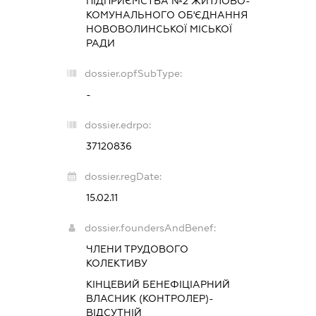
ПІДПРИЄМСТВА №2 ЖИТЛОВО-
КОМУНАЛЬНОГО ОБ'ЄДНАННЯ
НОВОВОЛИНСЬКОЇ МІСЬКОЇ
РАДИ
dossier.opfSubType:
-
dossier.edrpo:
37120836
dossier.regDate:
15.02.11
dossier.foundersAndBenef:
ЧЛЕНИ ТРУДОВОГО
КОЛЕКТИВУ
КІНЦЕВИЙ БЕНЕФІЦІАРНИЙ
ВЛАСНИК (КОНТРОЛЕР)-
ВІДСУТНІЙ