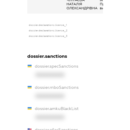
НАТАЛІЯ
Профспілкові
ОЛЕКСАНДРІВНА
виплати
dossier.declarations.license_1
dossier.declarations.license_2
dossier.declarations.license_3
dossier.sanctions
dossier.specSanctions
XXXXXXXXXX
dossier.rnboSanctions
XXXXXXXXXX
dossier.amkuBlackList
XXXXXXXXXX
dossier.ofacSanctions