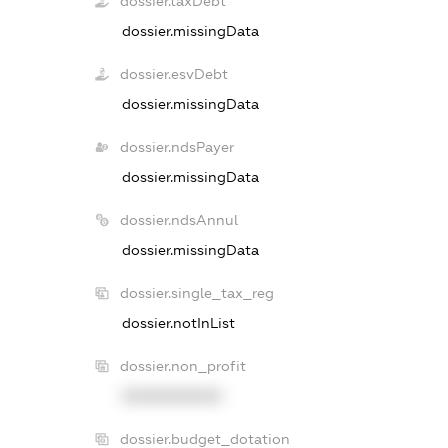
dossier.taxDebt
dossier.missingData
dossier.esvDebt
dossier.missingData
dossier.ndsPayer
dossier.missingData
dossier.ndsAnnul
dossier.missingData
dossier.single_tax_reg
dossier.notInList
dossier.non_profit
XXXXXXXXXX
dossier.budget_dotation