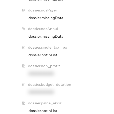
dossier.ndsPayer
dossier.missingData
dossier.ndsAnnul
dossier.missingData
dossier.single_tax_reg
dossier.notInList
dossier.non_profit
XXXXXXXXXX
dossier.budget_dotation
XXXXXXXXXX
dossier.palne_akciz
dossier.notInList