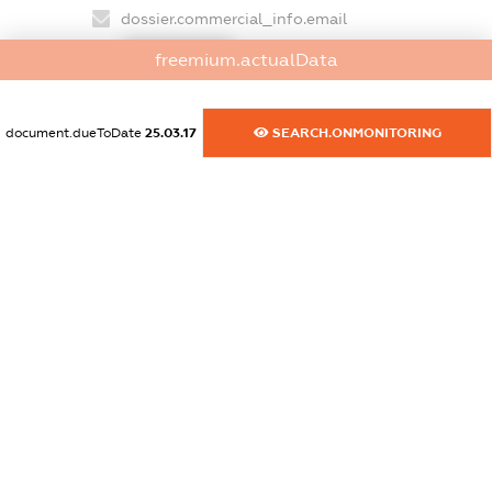
dossier.commercial_info.email
XXXXXXXXXX
freemium.actualData
dossier.commercial_info.website
XXXXXXXXXX
document.dueToDate
25.03.17
SEARCH.ONMONITORING
dossier.commercial_info.activity
XXXXXXXXXX
freemium.exampleText_1
freemium.exampleText_2
freemium.anonymousPerSearch2
FREEMIUM.DETAILS
FREEMIUM.REGISTER