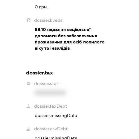
0 грн.
dossier.kveds:
88.10
надання соціальної
допомоги без забезпечення
проживання для осіб похилого
віку та інвалідів
dossier.tax
dossier.staff
XXXXXXXXXX
dossier.taxDebt
dossier.missingData
dossier.esvDebt
dossier.missingData