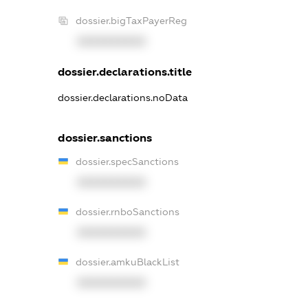
dossier.bigTaxPayerReg
XXXXXXXXXX
dossier.declarations.title
dossier.declarations.noData
dossier.sanctions
dossier.specSanctions
XXXXXXXXXX
dossier.rnboSanctions
XXXXXXXXXX
dossier.amkuBlackList
XXXXXXXXXX