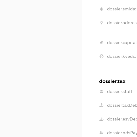
dossier.smida:
dossier.addres
dossier.capital
dossier.kveds:
dossier.tax
dossier.staff
dossier.taxDe
dossier.esvDe
dossier.ndsPa