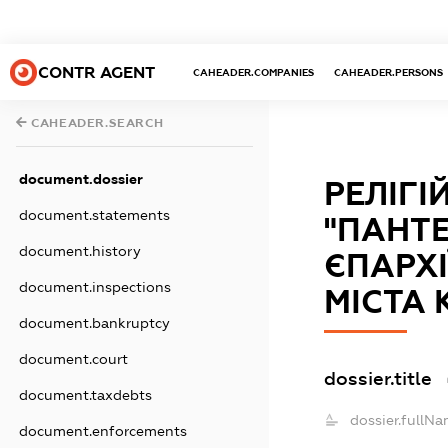
CONTR AGENT
CAHEADER.COMPANIES
CAHEADER.PERSONS
CAHEADER.SEARCH
document.dossier
РЕЛІГ
document.statements
"ПАНТ
document.history
ЄПАРХІ
document.inspections
МІСТА 
document.bankruptcy
document.court
dossier.title
document.taxdebts
dossier.fullNa
document.enforcements