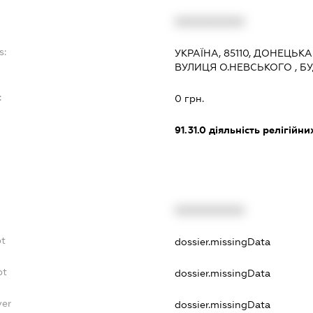
XXXXXXXXXX
s:
УКРАЇНА, 85110, ДОНЕЦЬКА
ВУЛИЦЯ О.НЕВСЬКОГО , Б
:
0 грн.
91.31.0
діяльність релігійни
XXXXXXXXXX
bt
dossier.missingData
bt
dossier.missingData
yer
dossier.missingData