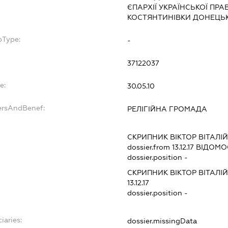
ЄПАРХІЇ УКРАЇНСЬКОЇ ПР
КОСТЯНТИНІВКИ ДОНЕЦЬК
bType:
-
37122037
e:
30.05.10
ersAndBenef:
РЕЛІГІЙНА ГРОМАДА
СКРИПНИК ВІКТОР ВІТАЛІ
dossier.from 13.12.17
ВІДОМОС
dossier.position -
СКРИПНИК ВІКТОР ВІТАЛІ
13.12.17
dossier.position -
iaries:
dossier.missingData