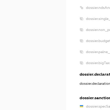
dossier.ndsAn
dossier.single
dossier.non_pr
dossier.budge
dossier.palne_
dossier.bigTa
dossier.declarat
dossier.declarati
dossier.sanctio
dossier.specS