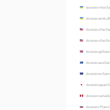
dossier.rnboS
dossier.amkuB
dossier.ofacS
dossier.ofac
dossier.gbSan
dossier.ausSa
dossier.euSan
dossier.japan
dossier.canad
dossier.rfSanc