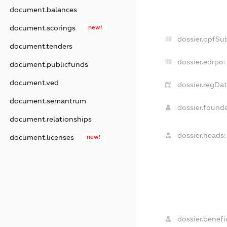
document.balances
document.scorings
new!
dossier.opfSu
document.tenders
dossier.edrpo:
document.publicfunds
document.ved
dossier.regDat
document.semantrum
dossier.found
document.relationships
dossier.heads:
document.licenses
new!
dossier.benefic