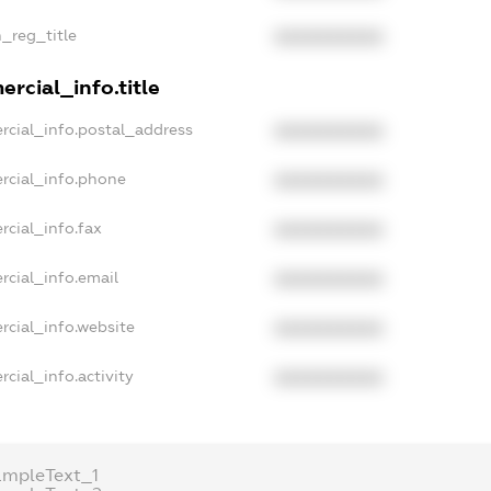
n_reg_title
XXXXXXXXXX
rcial_info.title
rcial_info.postal_address
XXXXXXXXXX
rcial_info.phone
XXXXXXXXXX
rcial_info.fax
XXXXXXXXXX
rcial_info.email
XXXXXXXXXX
rcial_info.website
XXXXXXXXXX
cial_info.activity
XXXXXXXXXX
ampleText_1