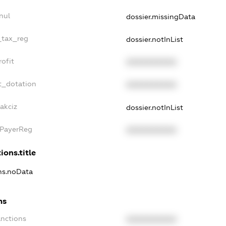
nul
dossier.missingData
_tax_reg
dossier.notInList
ofit
XXXXXXXXXX
t_dotation
XXXXXXXXXX
akciz
dossier.notInList
xPayerReg
XXXXXXXXXX
ions.title
ons.noData
ns
anctions
XXXXXXXXXX