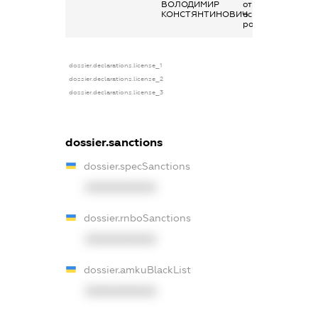
ВОЛОДИМИР
отримана за
КОНСТЯНТИНОВИЧ
основним місцем
роботи
dossier.declarations.license_1
dossier.declarations.license_2
dossier.declarations.license_3
dossier.sanctions
dossier.specSanctions
XXXXXXXXXX
dossier.rnboSanctions
XXXXXXXXXX
dossier.amkuBlackList
XXXXXXXXXX