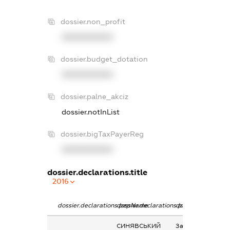
dossier.non_profit
XXXXXXXXXX
dossier.budget_dotation
XXXXXXXXXX
dossier.palne_akciz
dossier.notInList
dossier.bigTaxPayerReg
XXXXXXXXXX
dossier.declarations.title
2016
dossier.declarations.pepName
dossier.declarations.personName
dossier.declaratio
СИНЯВСЬКИЙ
Заробітна плата