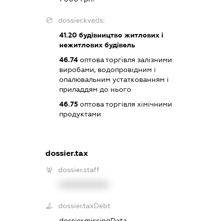
dossier.kveds:
41.20
будівництво житлових і
нежитлових будівель
46.74
оптова торгівля залізними
виробами, водопровідним і
опалювальним устаткованням і
приладдям до нього
46.75
оптова торгівля хімічними
продуктами
dossier.tax
dossier.staff
XXXXXXXXXX
dossier.taxDebt
dossier.missingData