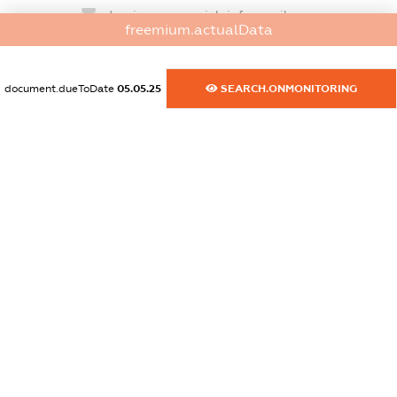
dossier.commercial_info.email
freemium.actualData
XXXXXXXXXX
dossier.commercial_info.website
document.dueToDate
05.05.25
SEARCH.ONMONITORING
XXXXXXXXXX
dossier.commercial_info.activity
XXXXXXXXXX
freemium.exampleText_1
freemium.exampleText_2
freemium.anonymousPerSearch2
FREEMIUM.DETAILS
FREEMIUM.REGISTER