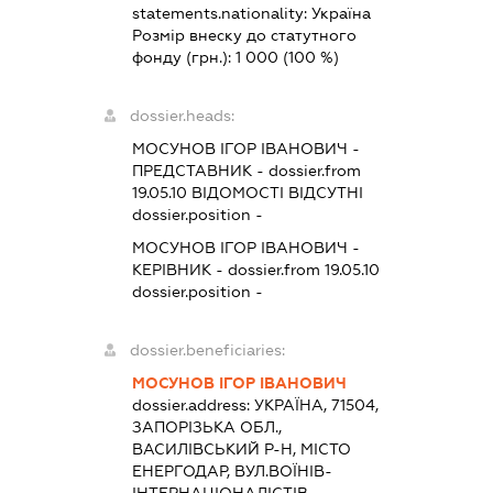
statements.nationality:
Україна
Розмір внеску до статутного
фонду (грн.):
1 000
(100 %)
dossier.heads:
МОСУНОВ ІГОР ІВАНОВИЧ
-
ПРЕДСТАВНИК
- dossier.from
19.05.10
ВІДОМОСТІ ВІДСУТНІ
dossier.position -
МОСУНОВ ІГОР ІВАНОВИЧ
-
КЕРІВНИК
- dossier.from 19.05.10
dossier.position -
dossier.beneficiaries:
МОСУНОВ ІГОР ІВАНОВИЧ
dossier.address:
УКРАЇНА, 71504,
ЗАПОРІЗЬКА ОБЛ.,
ВАСИЛІВСЬКИЙ Р-Н, МІСТО
ЕНЕРГОДАР, ВУЛ.ВОЇНІВ-
ІНТЕРНАЦІОНАЛІСТІВ,