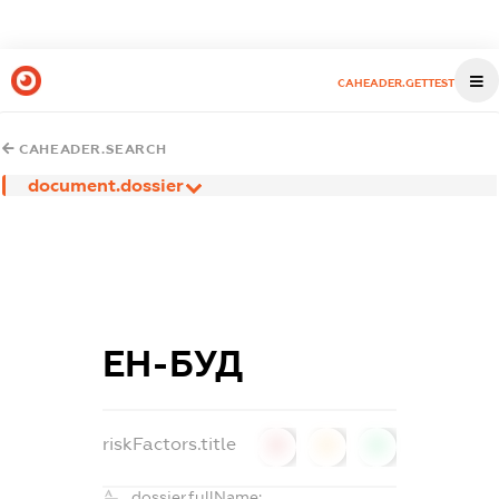
CAHEADER.GETTEST
CAHEADER.SEARCH
document.dossier
ЕН-БУД
riskFactors.title
0
0
0
dossier.fullName: