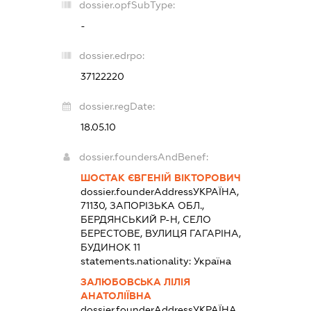
dossier.opfSubType:
-
dossier.edrpo:
37122220
dossier.regDate:
18.05.10
dossier.foundersAndBenef:
ШОСТАК ЄВГЕНІЙ ВІКТОРОВИЧ
dossier.founderAddress
УКРАЇНА,
71130, ЗАПОРІЗЬКА ОБЛ.,
БЕРДЯНСЬКИЙ Р-Н, СЕЛО
БЕРЕСТОВЕ, ВУЛИЦЯ ГАГАРІНА,
БУДИНОК 11
statements.nationality:
Україна
ЗАЛЮБОВСЬКА ЛІЛІЯ
АНАТОЛІЇВНА
dossier.founderAddress
УКРАЇНА,