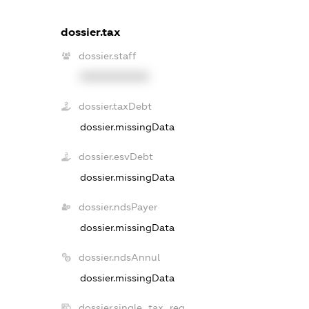
dossier.tax
dossier.staff
XXXXXXXXXX
dossier.taxDebt
dossier.missingData
dossier.esvDebt
dossier.missingData
dossier.ndsPayer
dossier.missingData
dossier.ndsAnnul
dossier.missingData
dossier.single_tax_reg