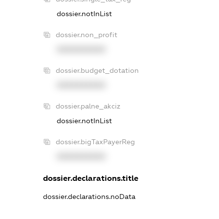
dossier.notInList
dossier.non_profit
XXXXXXXXXX
dossier.budget_dotation
XXXXXXXXXX
dossier.palne_akciz
dossier.notInList
dossier.bigTaxPayerReg
XXXXXXXXXX
dossier.declarations.title
dossier.declarations.noData