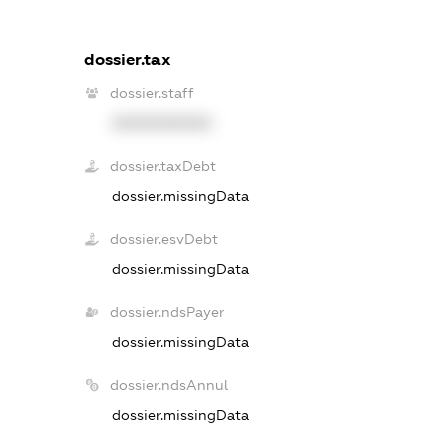
dossier.tax
dossier.staff
XXXXXXXXXX
dossier.taxDebt
dossier.missingData
dossier.esvDebt
dossier.missingData
dossier.ndsPayer
dossier.missingData
dossier.ndsAnnul
dossier.missingData