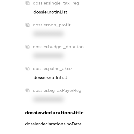
dossier.single_tax_reg
dossier.notInList
dossier.non_profit
XXXXXXXXXX
dossier.budget_dotation
XXXXXXXXXX
dossier.palne_akciz
dossier.notInList
dossier.bigTaxPayerReg
XXXXXXXXXX
dossier.declarations.title
dossier.declarations.noData