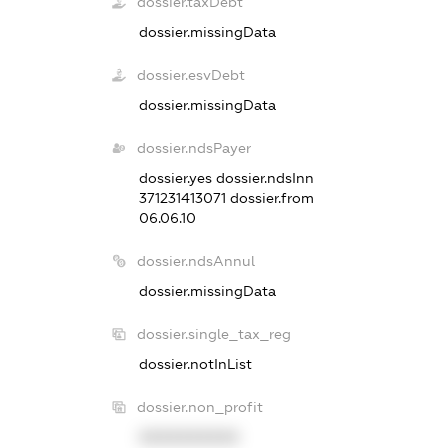
dossier.taxDebt
dossier.missingData
dossier.esvDebt
dossier.missingData
dossier.ndsPayer
dossier.yes
dossier.ndsInn
371231413071
dossier.from
06.06.10
dossier.ndsAnnul
dossier.missingData
dossier.single_tax_reg
dossier.notInList
dossier.non_profit
XXXXXXXXXX