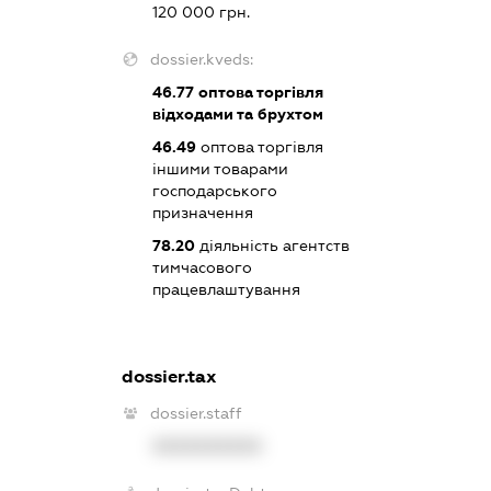
120 000 грн.
dossier.kveds:
46.77
оптова торгівля
відходами та брухтом
46.49
оптова торгівля
іншими товарами
господарського
призначення
78.20
діяльність агентств
тимчасового
працевлаштування
dossier.tax
dossier.staff
XXXXXXXXXX