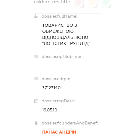
riskFactors.title
0
0
0
dossier.fullName:
ТОВАРИСТВО З
ОБМЕЖЕНОЮ
ВІДПОВІДАЛЬНІСТЮ
"ЛОГІСТИК ГРУП ЛТД"
dossier.opfSubType:
-
dossier.edrpo:
37123140
dossier.regDate:
19.05.10
dossier.foundersAndBenef:
ПАНАС АНДРІЙ