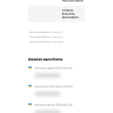
МИХАЙЛІВНА
НОВАК
Заробітна пла
ВАСИЛЬ
отримана за
ІВАНОВИЧ
сумісництвом
dossier.declarations.license_1
dossier.declarations.license_2
dossier.declarations.license_3
dossier.sanctions
dossier.specSanctions
XXXXXXXXXX
dossier.rnboSanctions
XXXXXXXXXX
dossier.amkuBlackList
XXXXXXXXXX