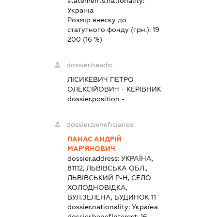
statements.nationality:
Україна
Розмір внеску до
статутного фонду (грн.):
19
200
(16 %)
dossier.heads:
ЛІСИКЕВИЧ ПЕТРО
ОЛЕКСІЙОВИЧ
-
КЕРІВНИК
dossier.position -
dossier.beneficiaries:
ПАНАС АНДРІЙ
МАР'ЯНОВИЧ
dossier.address:
УКРАЇНА,
81112, ЛЬВІВСЬКА ОБЛ.,
ЛЬВІВСЬКИЙ Р-Н, СЕЛО
ХОЛОДНОВІДКА,
ВУЛ.ЗЕЛЕНА, БУДИНОК 11
dossier.nationality:
Україна
dossier.benefInterest:
16