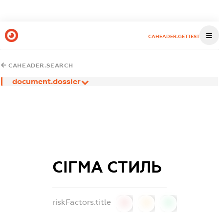
CAHEADER.GETTEST
CAHEADER.SEARCH
document.dossier
СІГМА СТИЛЬ
riskFactors.title
0
0
0