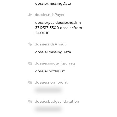
dossier.missingData
dossier.ndsPayer
dossier.yes
dossier.ndsInn
371231713500
dossier.from
24.06.10
dossier.ndsAnnul
dossier.missingData
dossier.single_tax_reg
dossier.notInList
dossier.non_profit
XXXXXXXXXX
dossier.budget_dotation
XXXXXXXXXX