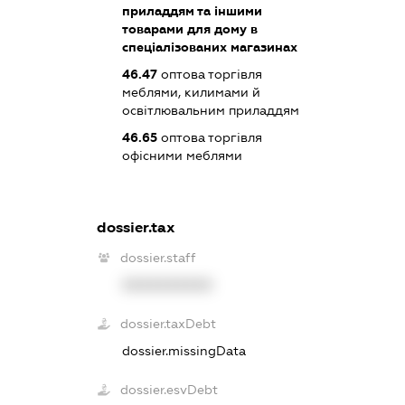
приладдям та іншими
товарами для дому в
спеціалізованих магазинах
46.47
оптова торгівля
меблями, килимами й
освітлювальним приладдям
46.65
оптова торгівля
офісними меблями
dossier.tax
dossier.staff
XXXXXXXXXX
dossier.taxDebt
dossier.missingData
dossier.esvDebt