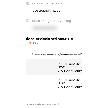
dossier.palne_akciz
dossier.notInList
dossier.bigTaxPayerReg
XXXXXXXXXX
dossier.declarations.title
2018
dossier.declarations.pepName
dossier.declarations.personName
dossier.declara
ХАЩЕВСЬКИЙ
Благодійна
ІГОР
допомога
ЛЮБОМИРОВИЧ
ХАЩЕВСЬКИЙ
Заробітна плат
ІГОР
отримана за
ЛЮБОМИРОВИЧ
основним місц
роботи
dossier.declarations.license_1