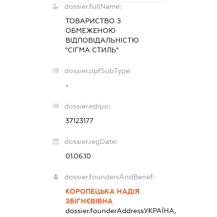
dossier.fullName:
ТОВАРИСТВО З
ОБМЕЖЕНОЮ
ВІДПОВІДАЛЬНІСТЮ
"СІГМА СТИЛЬ"
dossier.opfSubType:
-
dossier.edrpo:
37123177
dossier.regDate:
01.06.10
dossier.foundersAndBenef:
КОРОПЕЦЬКА НАДІЯ
ЗБІГНЄВІВНА
dossier.founderAddress
УКРАЇНА,