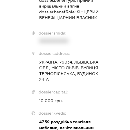
dossier.benefType:
Прямий
вирішальний вплив
dossier.benefRole:
КІНЦЕВИЙ
БЕНЕФІЦІАРНИЙ ВЛАСНИК
dossier.smida:
XXXXXXXXXX
dossier.address:
УКРАЇНА, 79034, ЛЬВІВСЬКА
ОБЛ., МІСТО ЛЬВІВ, ВУЛИЦЯ
ТЕРНОПІЛЬСЬКА, БУДИНОК
24-А
dossier.capital:
10 000 грн.
dossier.kveds:
47.59
роздрібна торгівля
меблями, освітлювальним