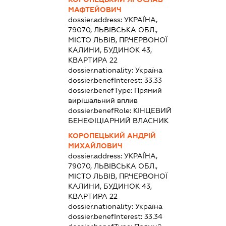
МАФТЕЙОВИЧ
dossier.address:
УКРАЇНА,
79070, ЛЬВІВСЬКА ОБЛ.,
МІСТО ЛЬВІВ, ПР.ЧЕРВОНОЇ
КАЛИНИ, БУДИНОК 43,
КВАРТИРА 22
dossier.nationality:
Україна
dossier.benefInterest:
33.33
dossier.benefType:
Прямий
вирішальний вплив
dossier.benefRole:
КІНЦЕВИЙ
БЕНЕФІЦІАРНИЙ ВЛАСНИК
КОРОПЕЦЬКИЙ АНДРІЙ
МИХАЙЛОВИЧ
dossier.address:
УКРАЇНА,
79070, ЛЬВІВСЬКА ОБЛ.,
МІСТО ЛЬВІВ, ПР.ЧЕРВОНОЇ
КАЛИНИ, БУДИНОК 43,
КВАРТИРА 22
dossier.nationality:
Україна
dossier.benefInterest:
33.34