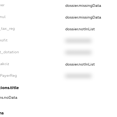
yer
dossier.missingData
nul
dossier.missingData
e_tax_reg
dossier.notInList
rofit
XXXXXXXXXX
t_dotation
XXXXXXXXXX
akciz
dossier.notInList
xPayerReg
XXXXXXXXXX
ions.title
ons.noData
ns