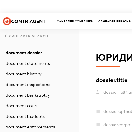
CONTR AGENT
CAHEADER.COMPANIES
CAHEADER.PERSONS
CAHEADER.SEARCH
document.dossier
ЮРИДИ
document.statements
document.history
dossier.title
document.inspections
dossier.fullNa
document.bankruptcy
document.court
dossier.opfSu
document.taxdebts
dossier.edrpo:
document.enforcements