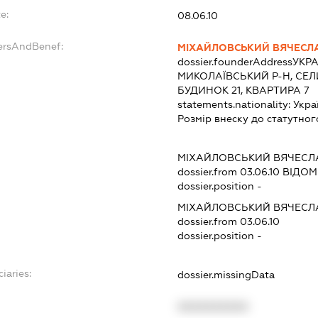
e:
08.06.10
ersAndBenef:
МІХАЙЛОВСЬКИЙ ВЯЧЕСЛ
dossier.founderAddress
УКРА
МИКОЛАЇВСЬКИЙ Р-Н, СЕЛ
БУДИНОК 21, КВАРТИРА 7
statements.nationality:
Укра
Розмір внеску до статутног
МІХАЙЛОВСЬКИЙ ВЯЧЕСЛ
dossier.from 03.06.10
ВІДОМО
dossier.position -
МІХАЙЛОВСЬКИЙ ВЯЧЕСЛ
dossier.from 03.06.10
dossier.position -
iaries:
dossier.missingData
XXXXXXXXXX