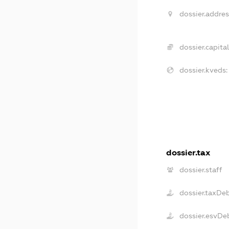
dossier.addres
dossier.capital
dossier.kveds:
dossier.tax
dossier.staff
dossier.taxDe
dossier.esvDe