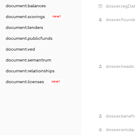
document.balances
dossier.regDat
document.scorings
new!
dossier.found
document.tenders
document.publicfunds
document.ved
document.semantrum
dossier.heads:
document.relationships
document.licenses
new!
dossier.benefic
dossier.smida: