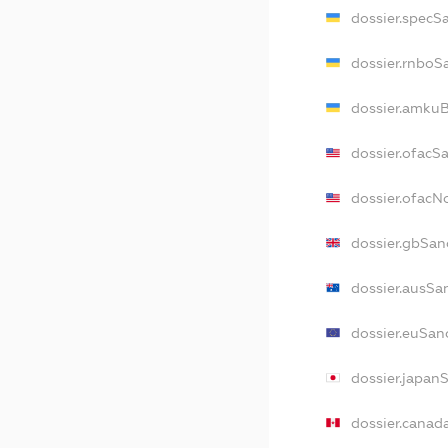
dossier.specS
dossier.rnboS
dossier.amkuB
dossier.ofacS
dossier.ofac
dossier.gbSan
dossier.ausSa
dossier.euSan
dossier.japan
dossier.canad