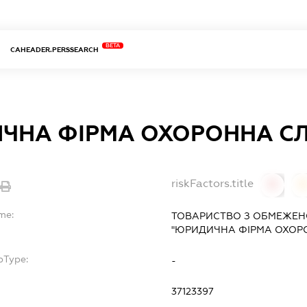
BETA
CAHEADER.PERSSEARCH
ЧНА ФІРМА ОХОРОННА С
riskFactors.title
0
0
me:
ТОВАРИСТВО З ОБМЕЖЕН
"ЮРИДИЧНА ФІРМА ОХОР
bType:
-
37123397