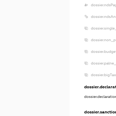
dossier.ndsPa
dossier.ndsAn
dossier.singl
dossier.non_p
dossier.budge
dossier.palne_
dossier.bigTa
dossier.declarat
dossier.declarati
dossier.sanctio