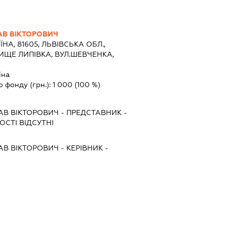
АВ ВІКТОРОВИЧ
ЇНА, 81605, ЛЬВІВСЬКА ОБЛ.,
ИЩЕ ЛИПІВКА, ВУЛ.ШЕВЧЕНКА,
їна
о фонду (грн.):
1 000
(100 %)
АВ ВІКТОРОВИЧ
-
ПРЕДСТАВНИК
-
СТІ ВІДСУТНІ
АВ ВІКТОРОВИЧ
-
КЕРІВНИК
-