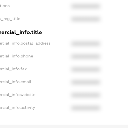
tions
XXXXXXXXXX
n_reg_title
XXXXXXXXXX
rcial_info.title
rcial_info.postal_address
XXXXXXXXXX
rcial_info.phone
XXXXXXXXXX
rcial_info.fax
XXXXXXXXXX
rcial_info.email
XXXXXXXXXX
rcial_info.website
XXXXXXXXXX
cial_info.activity
XXXXXXXXXX