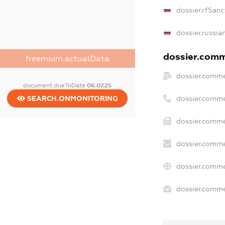
dossier.rfSanc
dossier.russia
dossier.comme
freemium.actualData
dossier.comme
document.dueToDate
06.07.25
dossier.comme
SEARCH.ONMONITORING
dossier.comme
dossier.comme
dossier.comme
dossier.commer