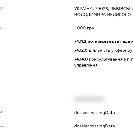
s:
УКРАЇНА, 79026, ЛЬВІВСЬК
ВОЛОДИМИРА ВЕЛИКОГО, 
:
1 000 грн.
74.11.2
нотаріальна та інша 
74.12.0
діяльність у сфері б
74.14.0
консультування з пит
управління
XXXXXXXXXX
bt
dossier.missingData
bt
dossier.missingData