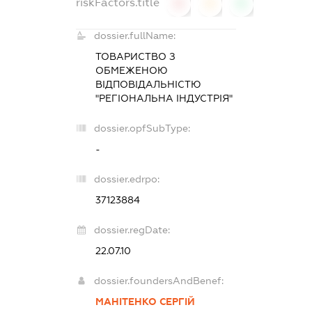
riskFactors.title
0
0
0
dossier.fullName:
ТОВАРИСТВО З
ОБМЕЖЕНОЮ
ВІДПОВІДАЛЬНІСТЮ
"РЕГІОНАЛЬНА ІНДУСТРІЯ"
dossier.opfSubType:
-
dossier.edrpo:
37123884
dossier.regDate:
22.07.10
dossier.foundersAndBenef:
МАНІТЕНКО СЕРГІЙ