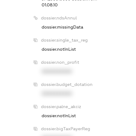
01.08.10
dossier.ndsAnnul
dossier.missingData
dossier.single_tax_reg
dossier.notInList
dossier.non_profit
XXXXXXXXXX
dossier.budget_dotation
XXXXXXXXXX
dossier.palne_akciz
dossier.notInList
dossier.bigTaxPayerReg