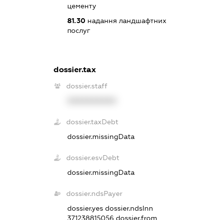
цементу
81.30
надання ландшафтних
послуг
dossier.tax
dossier.staff
XXXXXXXXXX
dossier.taxDebt
dossier.missingData
dossier.esvDebt
dossier.missingData
dossier.ndsPayer
dossier.yes
dossier.ndsInn
371238815056
dossier.from