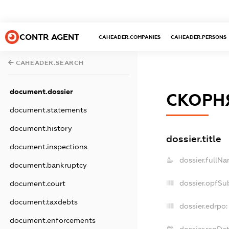
CONTR AGENT
CAHEADER.COMPANIES
CAHEADER.PERSONS
CAHEADER.SEARCH
document.dossier
СКОРН
document.statements
document.history
dossier.title
document.inspections
dossier.fullNa
document.bankruptcy
dossier.opfSu
document.court
document.taxdebts
dossier.edrpo:
document.enforcements