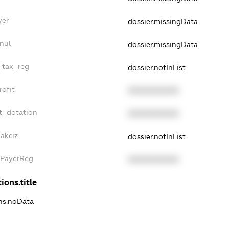
yer
dossier.missingData
nul
dossier.missingData
e_tax_reg
dossier.notInList
rofit
XXXXXXXXXX
t_dotation
XXXXXXXXXX
_akciz
dossier.notInList
xPayerReg
XXXXXXXXXX
ions.title
ons.noData