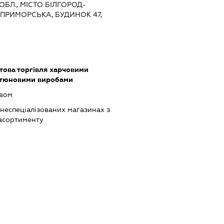
ОБЛ., МІСТО БІЛГОРОД-
ПРИМОРСЬКА, БУДИНОК 47,
това торгівля харчовими
ютюновими виробами
ивом
 неспеціалізованих магазинах з
асортименту