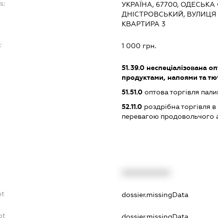
s:
УКРАЇНА, 67700, ОДЕСЬКА 
ДНІСТРОВСЬКИЙ, ВУЛИЦЯ 
КВАРТИРА 3
:
1 000 грн.
51.39.0
неспеціалізована оп
продуктами, напоями та т
51.51.0
оптова торгівля пал
52.11.0
роздрібна торгівля в
перевагою продовольчого 
XXXXXXXXXX
bt
dossier.missingData
bt
dossier.missingData