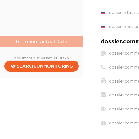
dossier.rfSanc
dossier.russia
dossier.comme
freemium.actualData
dossier.comme
document.dueToDate
06.07.25
SEARCH.ONMONITORING
dossier.comme
dossier.comme
dossier.comme
dossier.comme
dossier.commer