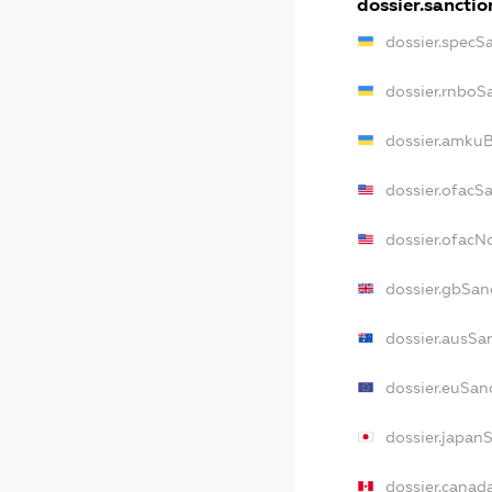
dossier.sanctio
dossier.specS
dossier.rnboS
dossier.amkuB
dossier.ofacS
dossier.ofac
dossier.gbSan
dossier.ausSa
dossier.euSan
dossier.japan
dossier.canad