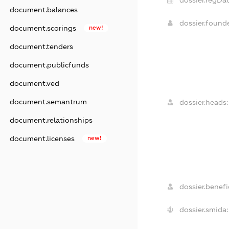
dossier.regDat
document.balances
dossier.found
document.scorings
new!
document.tenders
document.publicfunds
document.ved
document.semantrum
dossier.heads:
document.relationships
document.licenses
new!
dossier.benefic
dossier.smida: