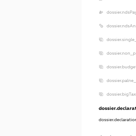
dossier.ndsPa
dossier.ndsAn
dossier.singl
dossier.non_p
dossier.budge
dossier.palne
dossier.bigTa
dossier.declarat
dossier.declarati