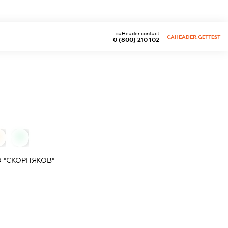
caHeader.contact
CAHEADER.GETTEST
0 (800) 210 102
0
0
 "СКОРНЯКОВ"