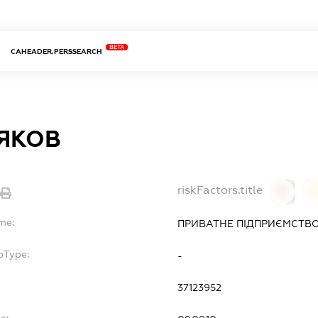
BETA
CAHEADER.PERSSEARCH
ЯКОВ
riskFactors.title
0
me:
ПРИВАТНЕ ПІДПРИЄМСТВО
bType:
-
37123952