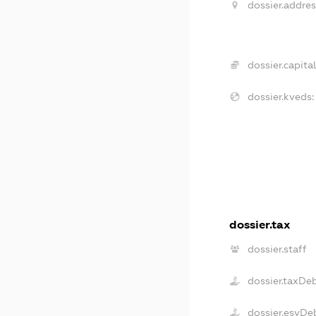
dossier.addres
dossier.capital
dossier.kveds:
dossier.tax
dossier.staff
dossier.taxDe
dossier.esvDe