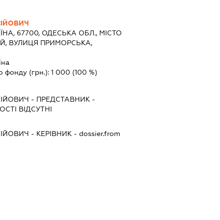
СІЙОВИЧ
ЇНА, 67700, ОДЕСЬКА ОБЛ., МІСТО
Й, ВУЛИЦЯ ПРИМОРСЬКА,
їна
о фонду (грн.):
1 000
(100 %)
СІЙОВИЧ
-
ПРЕДСТАВНИК
-
СТІ ВІДСУТНІ
СІЙОВИЧ
-
КЕРІВНИК
- dossier.from