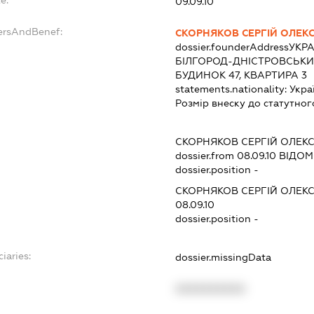
e:
09.09.10
ersAndBenef:
СКОРНЯКОВ СЕРГІЙ ОЛЕК
dossier.founderAddress
УКРА
БІЛГОРОД-ДНІСТРОВСЬКИ
БУДИНОК 47, КВАРТИРА 3
statements.nationality:
Укра
Розмір внеску до статутног
СКОРНЯКОВ СЕРГІЙ ОЛЕК
dossier.from 08.09.10
ВІДОМО
dossier.position -
СКОРНЯКОВ СЕРГІЙ ОЛЕК
08.09.10
dossier.position -
iaries:
dossier.missingData
XXXXXXXXXX