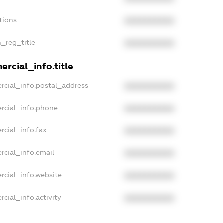
tions
XXXXXXXXXX
n_reg_title
XXXXXXXXXX
rcial_info.title
rcial_info.postal_address
XXXXXXXXXX
rcial_info.phone
XXXXXXXXXX
rcial_info.fax
XXXXXXXXXX
rcial_info.email
XXXXXXXXXX
rcial_info.website
XXXXXXXXXX
cial_info.activity
XXXXXXXXXX