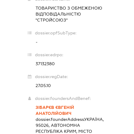
ТОВАРИСТВО З ОБМЕЖЕНОЮ
ВІДПОВІДАЛЬНІСТЮ
"СТРОЙСОЮЗ"
dossier.opfSubType:
-
dossier.edrpo:
37132380
dossier.regDate:
27.05.10
dossier.foundersAndBenef:
ЗІБАРЄВ ЄВГЕНІЙ
АНАТОЛІЙОВИЧ
dossier.founderAddress
УКРАЇНА,
95026, АВТОНОМНА
РЕСПУБЛІКА КРИМ, МІСТО