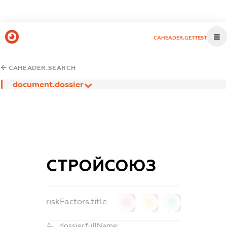
CAHEADER.GETTEST
CAHEADER.SEARCH
document.dossier
СТРОЙСОЮЗ
riskFactors.title
0
0
0
dossier.fullName: