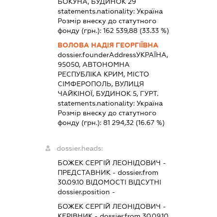
БОКУНА, БУДИНОК 29
statements.nationality:
Україна
Розмір внеску до статутного
фонду (грн.):
162 539,88
(33.33 %)
ВОЛОВА НАДІЯ ГЕОРГІЇВНА
dossier.founderAddress
УКРАЇНА,
95050, АВТОНОМНА
РЕСПУБЛІКА КРИМ, МІСТО
СІМФЕРОПОЛЬ, ВУЛИЦЯ
ЧАЙКІНОЇ, БУДИНОК 5, ГУРТ.
statements.nationality:
Україна
Розмір внеску до статутного
фонду (грн.):
81 294,32
(16.67 %)
dossier.heads:
БОЖЕК СЕРГІЙ ЛЕОНІДОВИЧ
-
ПРЕДСТАВНИК
- dossier.from
30.09.10
ВІДОМОСТІ ВІДСУТНІ
dossier.position -
БОЖЕК СЕРГІЙ ЛЕОНІДОВИЧ
-
КЕРІВНИК
- dossier.from 30.09.10