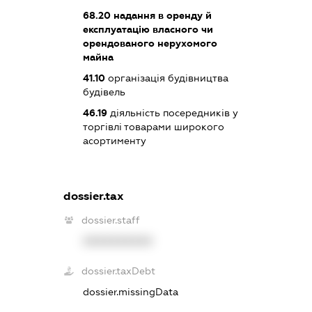
68.20
надання в оренду й
експлуатацію власного чи
орендованого нерухомого
майна
41.10
організація будівництва
будівель
46.19
діяльність посередників у
торгівлі товарами широкого
асортименту
dossier.tax
dossier.staff
XXXXXXXXXX
dossier.taxDebt
dossier.missingData