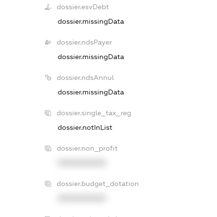
dossier.esvDebt
dossier.missingData
dossier.ndsPayer
dossier.missingData
dossier.ndsAnnul
dossier.missingData
dossier.single_tax_reg
dossier.notInList
dossier.non_profit
XXXXXXXXXX
dossier.budget_dotation
XXXXXXXXXX