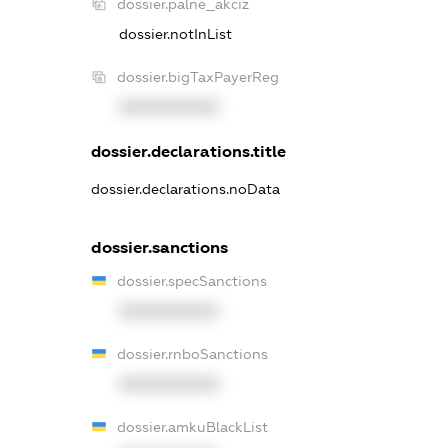
dossier.palne_akciz
dossier.notInList
dossier.bigTaxPayerReg
XXXXXXXXXX
dossier.declarations.title
dossier.declarations.noData
dossier.sanctions
dossier.specSanctions
XXXXXXXXXX
dossier.rnboSanctions
XXXXXXXXXX
dossier.amkuBlackList