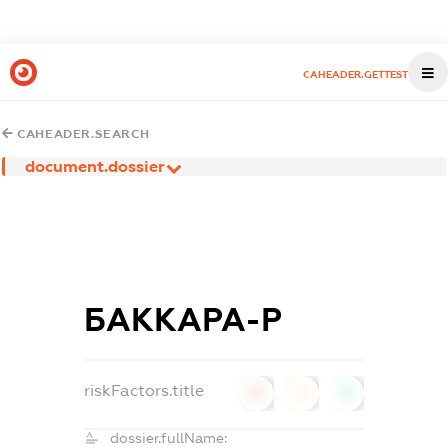
CAHEADER.GETTEST
CAHEADER.SEARCH
document.dossier
БАККАРА-Р
riskFactors.title
0
0
0
dossier.fullName: