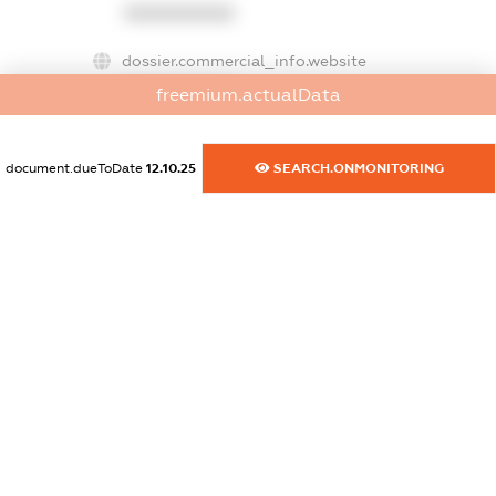
XXXXXXXXXX
dossier.commercial_info.website
XXXXXXXXXX
freemium.actualData
dossier.commercial_info.activity
XXXXXXXXXX
document.dueToDate
12.10.25
SEARCH.ONMONITORING
freemium.exampleText_1
freemium.exampleText_2
freemium.anonymousPerSearch2
FREEMIUM.DETAILS
FREEMIUM.REGISTER