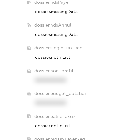
dossier.ndsPayer
dossier.missingData
dossier.ndsAnnul
dossier.missingData
dossier.single_tax_reg
dossier.notInList
dossier.non_profit
XXXXXXXXXX
dossier.budget_dotation
XXXXXXXXXX
dossier.palne_akciz
dossier.notInList
dossier.bigTaxPayerReg