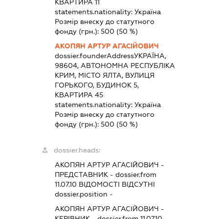
КВАРТИРА 11
statements.nationality:
Україна
Розмір внеску до статутного
фонду (грн.):
500
(50 %)
АКОПЯН АРТУР АГАСІЙОВИЧ
dossier.founderAddress
УКРАЇНА,
98604, АВТОНОМНА РЕСПУБЛІКА
КРИМ, МІСТО ЯЛТА, ВУЛИЦЯ
ГОРЬКОГО, БУДИНОК 5,
КВАРТИРА 45
statements.nationality:
Україна
Розмір внеску до статутного
фонду (грн.):
500
(50 %)
dossier.heads:
АКОПЯН АРТУР АГАСІЙОВИЧ
-
ПРЕДСТАВНИК
- dossier.from
11.07.10
ВІДОМОСТІ ВІДСУТНІ
dossier.position -
АКОПЯН АРТУР АГАСІЙОВИЧ
-
КЕРІВНИК
- dossier.from 11.07.10