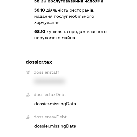
56.30
обслуговування напоями
56.10
діяльність ресторанів,
надання послуг мобільного
харчування
68.10
купівля та продаж власного
нерухомого майна
dossier.tax
dossier.staff
XXXXXXXXXX
dossier.taxDebt
dossier.missingData
dossier.esvDebt
dossier.missingData