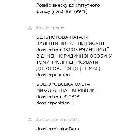
Розмір внеску до статутного
фонду (грн.):
891
(99 %)
dossier.heads:
БЕЛЬТЮКОВА НАТАЛЯ
ВАЛЕНТИНІВНА
-
ПІДПИСАНТ
-
dossier.from 18.10.15
ВЧИНЯТИ ДІЇ
ВІД ІМЕНІ ЮРИДИЧНОЇ ОСОБИ, У
ТОМУ ЧИСЛІ ПІДПИСУВАТИ
ДОГОВОРИ ТОЩО (НЕ МАЄ)
dossier.position -
БОЦЮРОВСЬКА ОЛЬГА
МИКОЛАЇВНА
-
КЕРІВНИК
-
dossier.from 31.08.18
dossier.position -
dossier.beneficiaries:
dossier.missingData