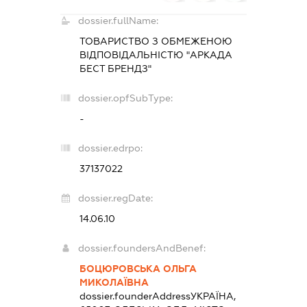
dossier.fullName:
ТОВАРИСТВО З ОБМЕЖЕНОЮ
ВІДПОВІДАЛЬНІСТЮ "АРКАДА
БЕСТ БРЕНДЗ"
dossier.opfSubType:
-
dossier.edrpo:
37137022
dossier.regDate:
14.06.10
dossier.foundersAndBenef:
БОЦЮРОВСЬКА ОЛЬГА
МИКОЛАЇВНА
dossier.founderAddress
УКРАЇНА,