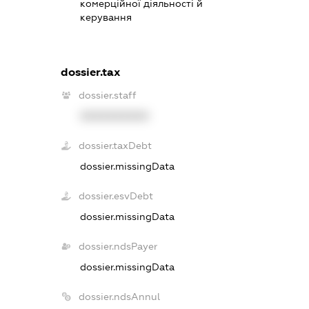
комерційної діяльності й
керування
dossier.tax
dossier.staff
XXXXXXXXXX
dossier.taxDebt
dossier.missingData
dossier.esvDebt
dossier.missingData
dossier.ndsPayer
dossier.missingData
dossier.ndsAnnul