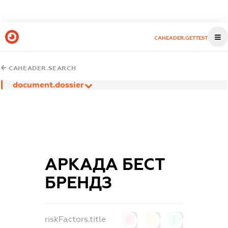
CAHEADER.GETTEST
CAHEADER.SEARCH
document.dossier
АРКАДА БЕСТ
БРЕНДЗ
riskFactors.title
0
0
0