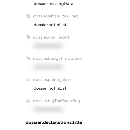
dossier.missingData
dossier.single_tax_reg
dossier.notInList
dossier.non_profit
XXXXXXXXXX
dossier.budget_dotation
XXXXXXXXXX
dossier.palne_akciz
dossier.notInList
dossier.bigTaxPayerReg
XXXXXXXXXX
dossier.declarations.title