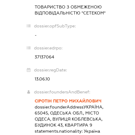
ТОВАРИСТВО З ОБМЕЖЕНОЮ
ВІДПОВІДАЛЬНІСТЮ "СЕТЕКОМ"
dossier.opfSubType:
-
dossier.edrpo:
37137064
dossier.regDate:
13.06.10
dossier.foundersAndBenef:
СІРОТІН ПЕТРО МИХАЙЛОВИЧ
dossier.founderAddress
УКРАЇНА,
65045, ОДЕСЬКА ОБЛ., МІСТО
ОДЕСА, ВУЛИЦЯ КОБЛЕВСЬКА,
БУДИНОК 43, КВАРТИРА 9
statements.nationality:
Україна