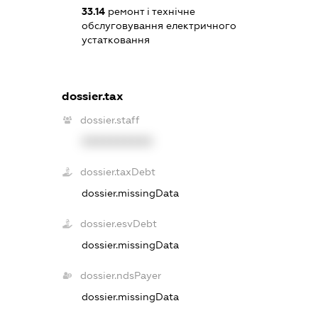
33.14
ремонт і технічне
обслуговування електричного
устатковання
dossier.tax
dossier.staff
XXXXXXXXXX
dossier.taxDebt
dossier.missingData
dossier.esvDebt
dossier.missingData
dossier.ndsPayer
dossier.missingData