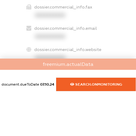
dossier.commercial_info.fax
XXXXXXXXXX
dossier.commercial_info.email
XXXXXXXXXX
dossier.commercial_info.website
XXXXXXXXXX
freemium.actualData
dossier.commercial_info.activity
XXXXXXXXXX
document.dueToDate
07.10.24
SEARCH.ONMONITORING
freemium.exampleText_1
freemium.exampleText_2
freemium.anonymousPerSearch2
FREEMIUM.DETAILS
FREEMIUM.REGISTER