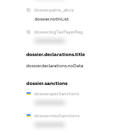
dossier.palne_akciz
dossier.notInList
dossier.bigTaxPayerReg
XXXXXXXXXX
dossier.declarations.title
dossier.declarations.noData
dossier.sanctions
dossier.specSanctions
XXXXXXXXXX
dossier.rnboSanctions
XXXXXXXXXX