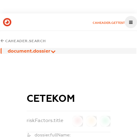
CAHEADER.GETTEST
CAHEADER.SEARCH
document.dossier
СЕТЕКОМ
riskFactors.title
0
0
0
dossier.fullName: