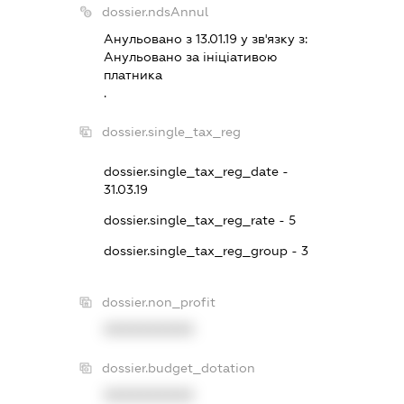
dossier.ndsAnnul
Анульовано з 13.01.19 у зв'язку з:
Анульовано за iнiцiативою
платника
.
dossier.single_tax_reg
dossier.single_tax_reg_date -
31.03.19
dossier.single_tax_reg_rate - 5
dossier.single_tax_reg_group - 3
dossier.non_profit
XXXXXXXXXX
dossier.budget_dotation
XXXXXXXXXX