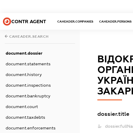
CONTR AGENT
CAHEADER.COMPANIES
CAHEADER.PERSONS
CAHEADER.SEARCH
document.dossier
ВІДОК
document.statements
ОРГАН
document.history
УКРАЇН
document.inspections
ЗАКАР
document.bankruptcy
document.court
dossier.title
document.taxdebts
dossier.fullN
document.enforcements