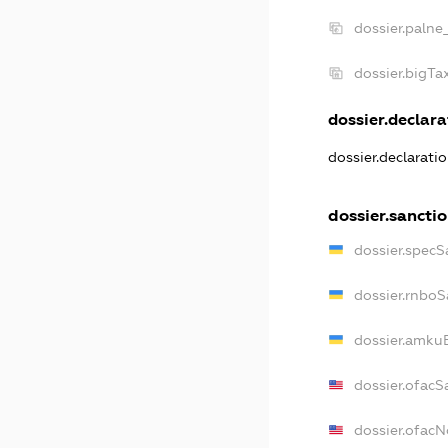
dossier.palne
dossier.bigT
dossier.declara
dossier.declarati
dossier.sancti
dossier.specS
dossier.rnboS
dossier.amkuB
dossier.ofacS
dossier.ofac