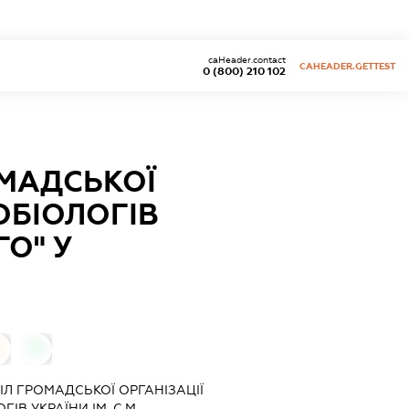
caHeader.contact
CAHEADER.GETTEST
0 (800) 210 102
ОМАДСЬКОЇ
ОБІОЛОГІВ
ГО" У
0
0
Л ГРОМАДСЬКОЇ ОРГАНІЗАЦІЇ
ІВ УКРАЇНИ ІМ. С.М.