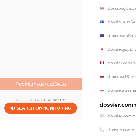
dossier.gbSa
dossier.ausSa
dossier.euSan
dossier.japan
dossier.cana
dossier.rfSan
freemium.actualData
dossier.russi
document.dueToDate
10.11.23
dossier.comm
SEARCH.ONMONITORING
dossier.comm
dossier.comm