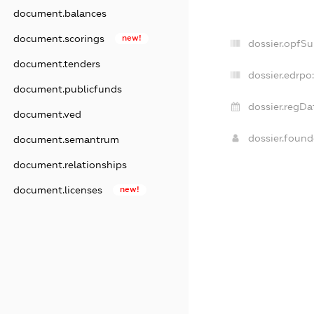
document.balances
document.scorings
new!
dossier.opfS
document.tenders
dossier.edrpo
document.publicfunds
dossier.regDa
document.ved
dossier.foun
document.semantrum
document.relationships
document.licenses
new!