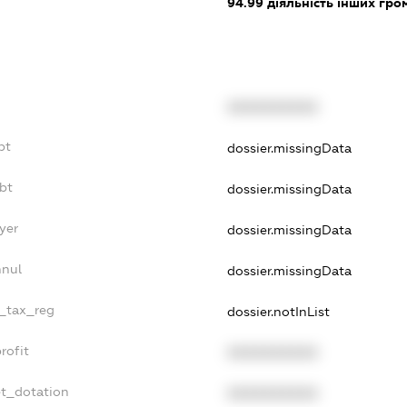
:
94.99
діяльність інших грома
XXXXXXXXXX
bt
dossier.missingData
ebt
dossier.missingData
yer
dossier.missingData
nnul
dossier.missingData
e_tax_reg
dossier.notInList
rofit
XXXXXXXXXX
et_dotation
XXXXXXXXXX