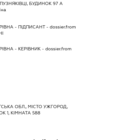
ПУЗНЯКІВЦІ, БУДИНОК 97 А
їна
РІВНА
-
ПІДПИСАНТ
- dossier.from
НІ
РІВНА
-
КЕРІВНИК
- dossier.from
ТСЬКА ОБЛ., МІСТО УЖГОРОД,
 1, КІМНАТА 588