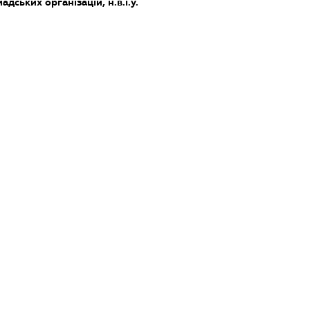
дських організацій, н.в.і.у.