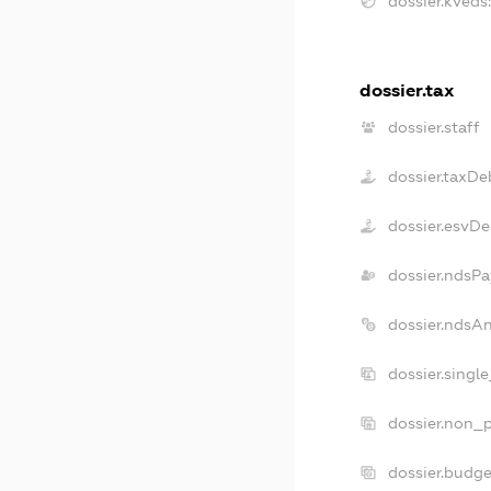
dossier.kveds
dossier.tax
dossier.staff
dossier.taxDe
dossier.esvD
dossier.ndsPa
dossier.ndsA
dossier.singl
dossier.non_p
dossier.budg