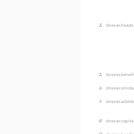
dossier.heads
dossier.benefi
dossier.smida
dossier.addre
dossier.capita