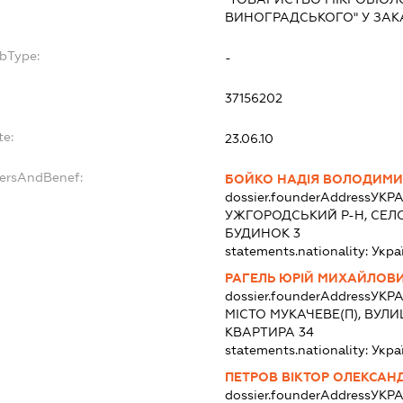
ВИНОГРАДСЬКОГО" У ЗАК
ubType:
-
:
37156202
te:
23.06.10
dersAndBenef:
БОЙКО НАДІЯ ВОЛОДИМИ
dossier.founderAddress
УКРА
УЖГОРОДСЬКИЙ Р-Н, СЕЛО
БУДИНОК 3
statements.nationality:
Укра
РАГЕЛЬ ЮРІЙ МИХАЙЛОВ
dossier.founderAddress
УКРА
МІСТО МУКАЧЕВЕ(П), ВУЛИ
КВАРТИРА 34
statements.nationality:
Укра
ПЕТРОВ ВІКТОР ОЛЕКСАН
dossier.founderAddress
УКРА