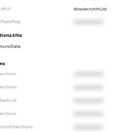
_akciz
dossier.notInList
axPayerReg
XXXXXXXXXX
tions.title
ons.noData
ons
anctions
XXXXXXXXXX
anctions
XXXXXXXXXX
lackList
XXXXXXXXXX
anctions
XXXXXXXXXX
NonSdnSanctions
XXXXXXXXXX