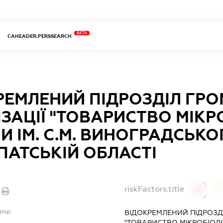
BETA
CAHEADER.PERSSEARCH
РЕМЛЕНИЙ ПІДРОЗДІЛ ГР
ІЗАЦІЇ "ТОВАРИСТВО МІКР
И ІМ. С.М. ВИНОГРАДСЬКО
ПАТСЬКІЙ ОБЛАСТІ
riskFactors.title
0
ame:
ВІДОКРЕМЛЕНИЙ ПІДРОЗДІ
"ТОВАРИСТВО МІКРОБІОЛОГ