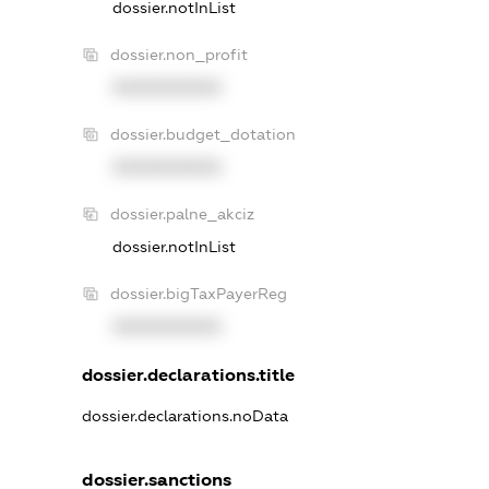
dossier.notInList
dossier.non_profit
XXXXXXXXXX
dossier.budget_dotation
XXXXXXXXXX
dossier.palne_akciz
dossier.notInList
dossier.bigTaxPayerReg
XXXXXXXXXX
dossier.declarations.title
dossier.declarations.noData
dossier.sanctions