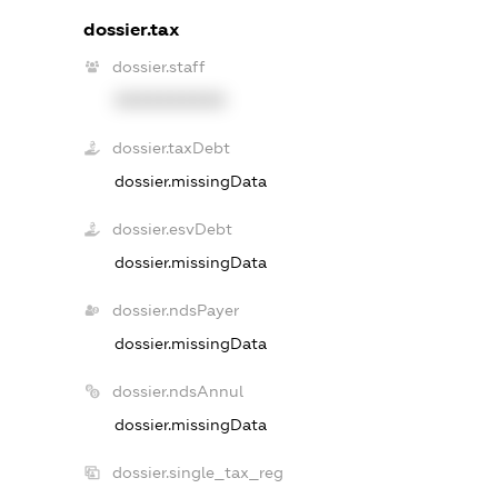
dossier.tax
dossier.staff
XXXXXXXXXX
dossier.taxDebt
dossier.missingData
dossier.esvDebt
dossier.missingData
dossier.ndsPayer
dossier.missingData
dossier.ndsAnnul
dossier.missingData
dossier.single_tax_reg