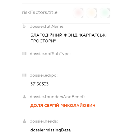
riskFactors.title
0
0
0
dossier.fullName:
БЛАГОДІЙНИЙ ФОНД "КАРПАТСЬКІ
ПРОСТОРИ"
dossier.opfSubType:
-
dossier.edrpo:
37156333
dossier.foundersAndBenef:
ДОЛЯ СЕРГІЙ МИКОЛАЙОВИЧ
dossier.heads:
dossier.missingData