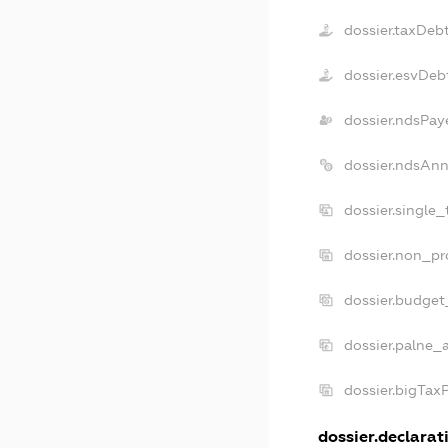
dossier.taxDeb
dossier.esvDeb
dossier.ndsPay
dossier.ndsAnn
dossier.single
dossier.non_pr
dossier.budget
dossier.palne_
dossier.bigTax
dossier.declarati