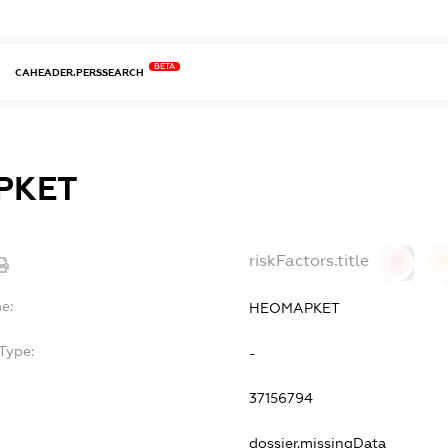
BETA
CAHEADER.PERSSEARCH
РКЕТ
riskFactors.title
0
0
e:
НЕОМАРКЕТ
Type:
-
37156794
dossier.missingData