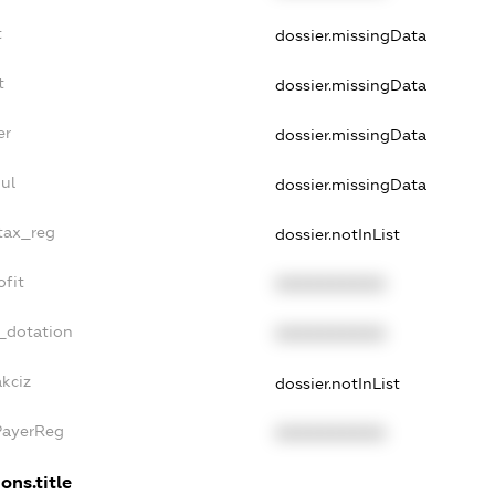
t
dossier.missingData
t
dossier.missingData
er
dossier.missingData
ul
dossier.missingData
_tax_reg
dossier.notInList
ofit
XXXXXXXXXX
_dotation
XXXXXXXXXX
akciz
dossier.notInList
PayerReg
XXXXXXXXXX
ons.title