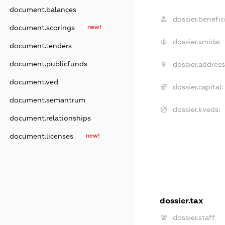
document.balances
dossier.benefici
document.scorings
new!
dossier.smida:
document.tenders
document.publicfunds
dossier.address
document.ved
dossier.capital:
document.semantrum
dossier.kveds:
document.relationships
document.licenses
new!
dossier.tax
dossier.staff