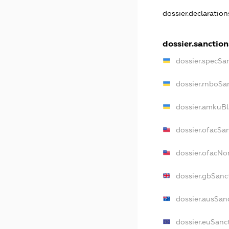
dossier.declaratio
dossier.sanction
dossier.specSa
dossier.rnboSa
dossier.amkuBl
dossier.ofacSa
dossier.ofacN
dossier.gbSanc
dossier.ausSan
dossier.euSanc