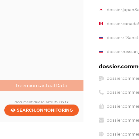
dossier.japanS
dossier.canada
dossier.rfSanct
dossier.russian
dossier.comme
dossier.commer
freemium.actualData
dossier.commer
document.dueToDate
25.03.17
dossier.commer
SEARCH.ONMONITORING
dossier.commer
dossier.commer