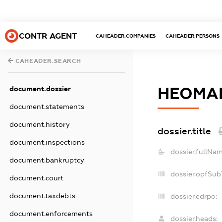
CONTR AGENT
CAHEADER.COMPANIES
CAHEADER.PERSONS
CAHEADER.SEARCH
НЕОМА
document.dossier
document.statements
document.history
dossier.title
document.inspections
dossier.fullNam
document.bankruptcy
dossier.opfSub
document.court
document.taxdebts
dossier.edrpo:
document.enforcements
dossier.heads: