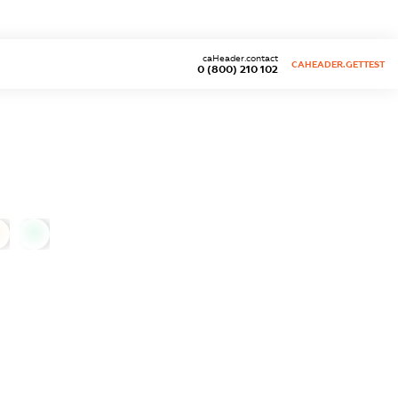
caHeader.contact
CAHEADER.GETTEST
0 (800) 210 102
0