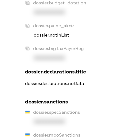
dossier.budget_dotation
XXXXXXXXXX
dossier.palne_akciz
dossier.notInList
dossier.bigTaxPayerReg
XXXXXXXXXX
dossier.declarations.title
dossier.declarations.noData
dossier.sanctions
dossier.specSanctions
XXXXXXXXXX
dossier.rnboSanctions