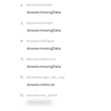
dossier.taxDebt
dossier.missingData
dossier.esvDebt
dossier.missingData
dossier.ndsPayer
dossier.missingData
dossier.ndsAnnul
dossier.missingData
dossier.single_tax_reg
dossier.notInList
dossier.non_profit
XXXXXXXXXX