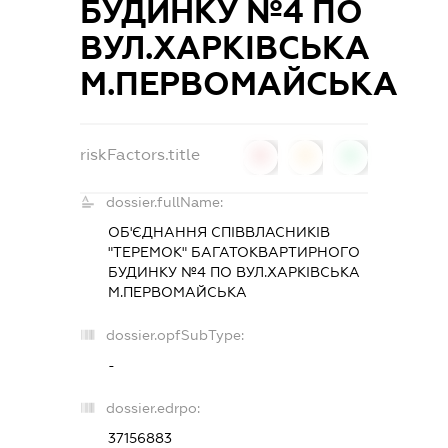
БУДИНКУ №4 ПО
ВУЛ.ХАРКІВСЬКА
М.ПЕРВОМАЙСЬКА
riskFactors.title
0
0
0
dossier.fullName:
ОБ'ЄДНАННЯ СПІВВЛАСНИКІВ
"ТЕРЕМОК" БАГАТОКВАРТИРНОГО
БУДИНКУ №4 ПО ВУЛ.ХАРКІВСЬКА
М.ПЕРВОМАЙСЬКА
dossier.opfSubType:
-
dossier.edrpo:
37156883