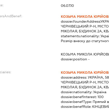
e:
06.07.10
dersAndBenef:
КОЗЬМА МИКОЛА ЮРІЙОВ
dossier.founderAddress
УКРА
ЧЕРНІВЕЦЬКИЙ Р-Н, МІСТО
МІКОЛАЯ, БУДИНОК 2А, К
statements.nationality:
Укра
Розмір внеску до статутног
КОЗЬМА МИКОЛА ЮРІЙОВ
dossier.position -
ciaries:
КОЗЬМА МИКОЛА ЮРІЙОВ
dossier.address:
УКРАЇНА, 5
ЧЕРНІВЕЦЬКИЙ Р-Н, МІСТО
МІКОЛАЯ, БУДИНОК 2А, К
dossier.nationality:
Україна
dossier.benefInterest:
100
dossier.benefType:
Прямий в
dossier.benefRole:
КІНЦЕВИ