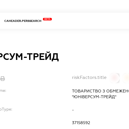
BETA
CAHEADER.PERSSEARCH
РСУМ-ТРЕЙД
riskFactors.title
0
ame:
ТОВАРИСТВО З ОБМЕЖЕН
"ЮНІВЕРСУМ-ТРЕЙД"
bType:
-
37158592