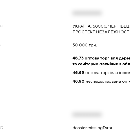
XXXXXXXXXX
s:
УКРАЇНА, 58000, ЧЕРНІВЕЦ
ПРОСПЕКТ НЕЗАЛЕЖНОСТІ,
:
30 000 грн.
46.73
оптова торгівля дере
та санітарно-технічним об
46.69
оптова торгівля інш
46.90
неспеціалізована опт
XXXXXXXXXX
bt
dossier.missingData