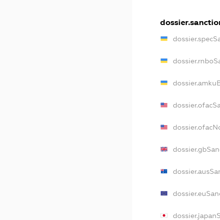
dossier.sanctio
dossier.specS
dossier.rnboS
dossier.amkuB
dossier.ofacS
dossier.ofac
dossier.gbSan
dossier.ausSa
dossier.euSan
dossier.japan