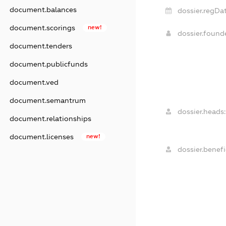
document.balances
dossier.regDat
document.scorings
new!
dossier.foun
document.tenders
document.publicfunds
document.ved
document.semantrum
dossier.heads:
document.relationships
document.licenses
new!
dossier.benefi