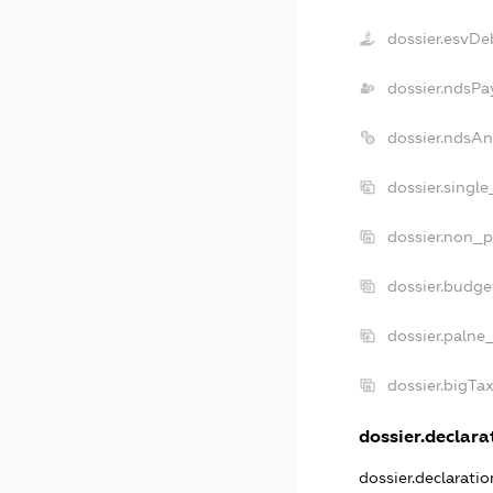
dossier.esvDe
dossier.ndsPa
dossier.ndsAn
dossier.singl
dossier.non_p
dossier.budge
dossier.palne
dossier.bigTa
dossier.declarat
dossier.declarati