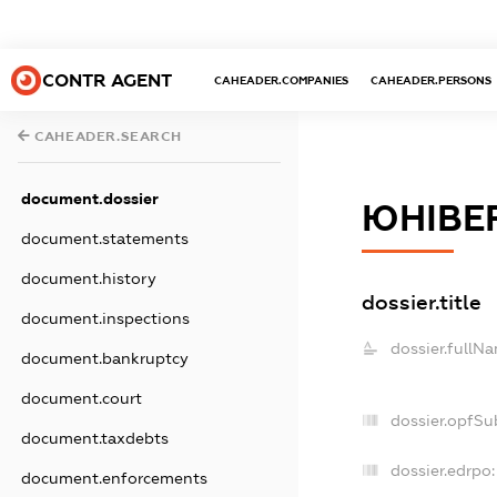
CONTR AGENT
CAHEADER.COMPANIES
CAHEADER.PERSONS
CAHEADER.SEARCH
document.dossier
ЮНІВЕ
document.statements
document.history
dossier.title
document.inspections
dossier.fullN
document.bankruptcy
document.court
dossier.opfSu
document.taxdebts
dossier.edrpo:
document.enforcements