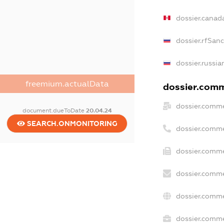
dossier.canad
dossier.rfSan
dossier.russia
freemium.actualData
dossier.comme
dossier.comme
document.dueToDate
20.04.24
SEARCH.ONMONITORING
dossier.comme
dossier.comme
dossier.comme
dossier.comme
dossier.comme