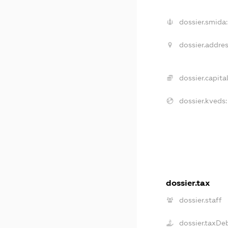
dossier.smida:
dossier.addres
dossier.capital
dossier.kveds:
dossier.tax
dossier.staff
dossier.taxDe