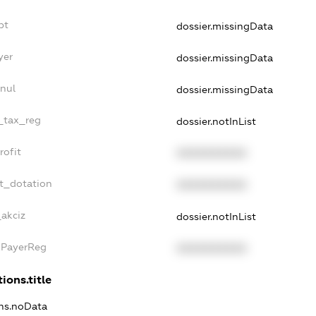
bt
dossier.missingData
yer
dossier.missingData
nul
dossier.missingData
e_tax_reg
dossier.notInList
rofit
XXXXXXXXXX
t_dotation
XXXXXXXXXX
_akciz
dossier.notInList
xPayerReg
XXXXXXXXXX
ions.title
ons.noData