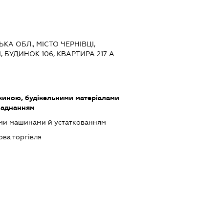
ЬКА ОБЛ., МІСТО ЧЕРНІВЦІ,
 БУДИНОК 106, КВАРТИРА 217 А
виною, будівельними матеріалами
ладнанням
ими машинами й устаткованням
ова торгівля