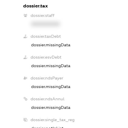
dossier.tax
dossier.staff
XXXXXXXXXX
dossier.taxDebt
dossier.missingData
dossier.esvDebt
dossier.missingData
dossier.ndsPayer
dossier.missingData
dossier.ndsAnnul
dossier.missingData
dossier.single_tax_reg