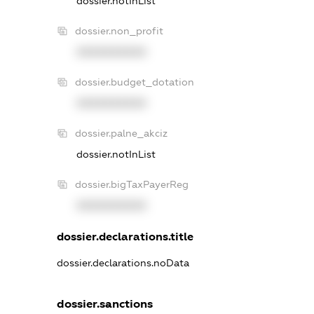
dossier.notInList
dossier.non_profit
XXXXXXXXXX
dossier.budget_dotation
XXXXXXXXXX
dossier.palne_akciz
dossier.notInList
dossier.bigTaxPayerReg
XXXXXXXXXX
dossier.declarations.title
dossier.declarations.noData
dossier.sanctions