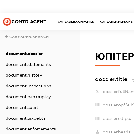
CONTR AGENT
CAHEADER.COMPANIES
CAHEADER.PERSONS
CAHEADER.SEARCH
ЮПІТЕР
document.dossier
document.statements
document.history
dossier.title
document.inspections
dossier.fullNam
document.bankruptcy
dossier.opfSub
document.court
document.taxdebts
dossier.edrpo:
document.enforcements
dossier.heads: