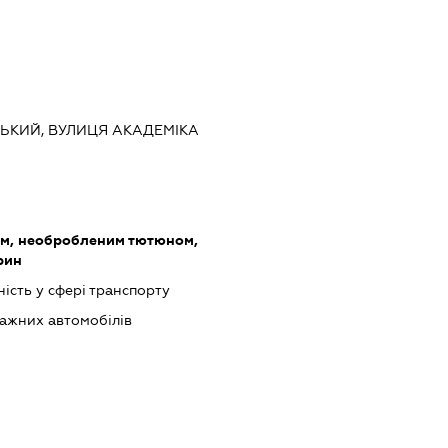
НСЬКИЙ, ВУЛИЦЯ АКАДЕМІКА
ом, необробленим тютюном,
рин
ість у сфері транспорту
ажних автомобілів