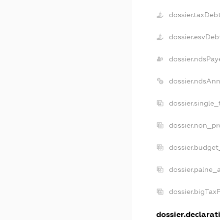
dossier.taxDeb
dossier.esvDeb
dossier.ndsPay
dossier.ndsAnn
dossier.single
dossier.non_pr
dossier.budget
dossier.palne_
dossier.bigTax
dossier.declarati