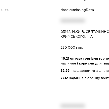
aries:
dossier.missingData
XXXXXXXXXX
:
03142, М.КИЇВ, СВЯТОШИ
КРИМСЬКОГО, 4-А
250 000 грн.
46.21
оптова торгівля зерн
насінням і кормами для тва
52.29
інша допоміжна діяльн
77.12
надання в оренду вант
XXXXXXXXXX