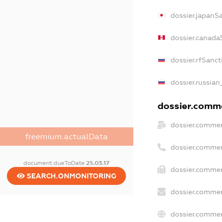
dossier.japanS
dossier.canada
dossier.rfSanct
dossier.russian
dossier.comme
dossier.commer
freemium.actualData
dossier.commer
document.dueToDate
25.03.17
dossier.commer
SEARCH.ONMONITORING
dossier.commer
dossier.commer