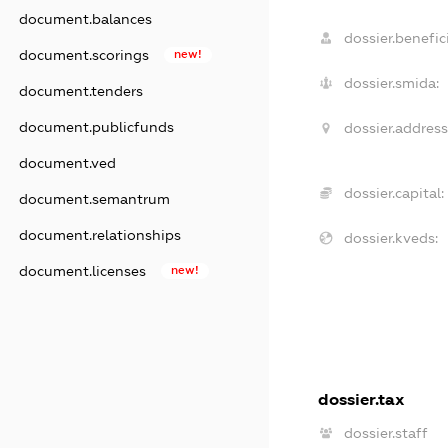
document.balances
dossier.benefici
document.scorings
new!
dossier.smida:
document.tenders
document.publicfunds
dossier.address
document.ved
dossier.capital:
document.semantrum
document.relationships
dossier.kveds:
document.licenses
new!
dossier.tax
dossier.staff