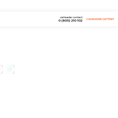
caHeader.contact
CAHEADER.GETTEST
0 (800) 210 102
0