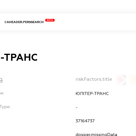
BETA
CAHEADER.PERSSEARCH
-ТРАНС
riskFactors.title
0
0
e:
ЮПІТЕР-ТРАНС
Type:
-
37164737
dossier.missingData