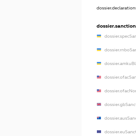
dossier.declaratio
dossier.sanction
dossier.specSa
dossier.rnboSa
dossier.amkuBl
dossier.ofacSa
dossier.ofacN
dossier.gbSanc
dossier.ausSan
dossier.euSanc