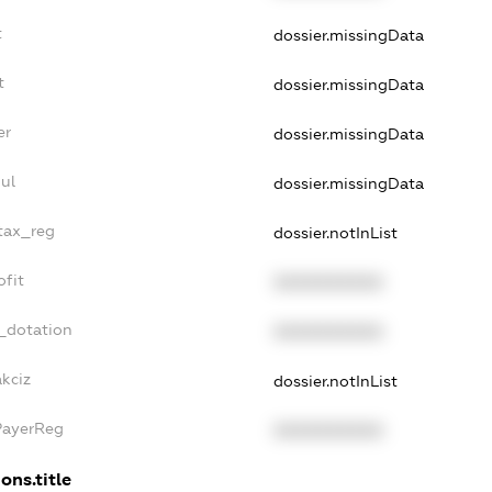
t
dossier.missingData
t
dossier.missingData
er
dossier.missingData
ul
dossier.missingData
_tax_reg
dossier.notInList
ofit
XXXXXXXXXX
_dotation
XXXXXXXXXX
akciz
dossier.notInList
PayerReg
XXXXXXXXXX
ons.title