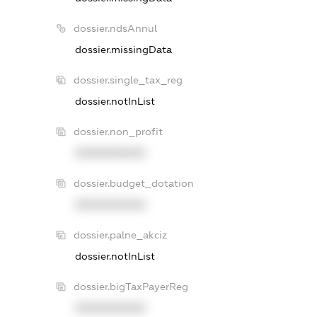
dossier.ndsAnnul
dossier.missingData
dossier.single_tax_reg
dossier.notInList
dossier.non_profit
XXXXXXXXXX
dossier.budget_dotation
XXXXXXXXXX
dossier.palne_akciz
dossier.notInList
dossier.bigTaxPayerReg
XXXXXXXXXX