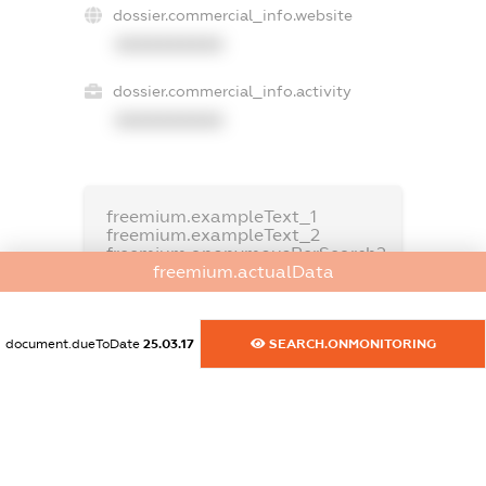
dossier.commercial_info.website
XXXXXXXXXX
dossier.commercial_info.activity
XXXXXXXXXX
freemium.exampleText_1
freemium.exampleText_2
freemium.anonymousPerSearch2
freemium.actualData
FREEMIUM.DETAILS
FREEMIUM.REGISTER
document.dueToDate
25.03.17
SEARCH.ONMONITORING