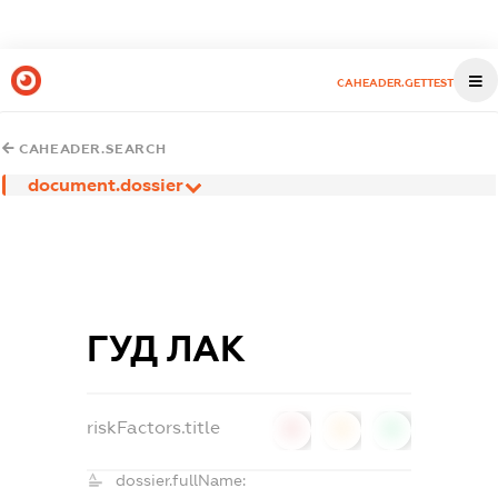
CAHEADER.GETTEST
CAHEADER.SEARCH
document.dossier
ГУД ЛАК
riskFactors.title
0
0
0
dossier.fullName: