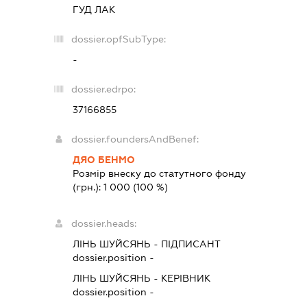
ГУД ЛАК
dossier.opfSubType:
-
dossier.edrpo:
37166855
dossier.foundersAndBenef:
ДЯО БЕНМО
Розмір внеску до статутного фонду
(грн.):
1 000
(100 %)
dossier.heads:
ЛІНЬ ШУЙСЯНЬ
-
ПІДПИСАНТ
dossier.position -
ЛІНЬ ШУЙСЯНЬ
-
КЕРІВНИК
dossier.position -