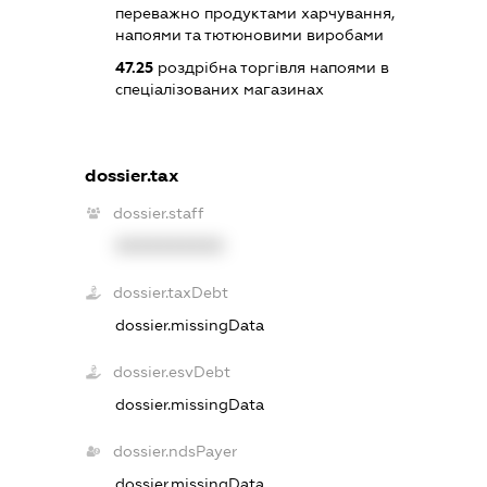
переважно продуктами харчування,
напоями та тютюновими виробами
47.25
роздрібна торгівля напоями в
спеціалізованих магазинах
dossier.tax
dossier.staff
XXXXXXXXXX
dossier.taxDebt
dossier.missingData
dossier.esvDebt
dossier.missingData
dossier.ndsPayer
dossier.missingData