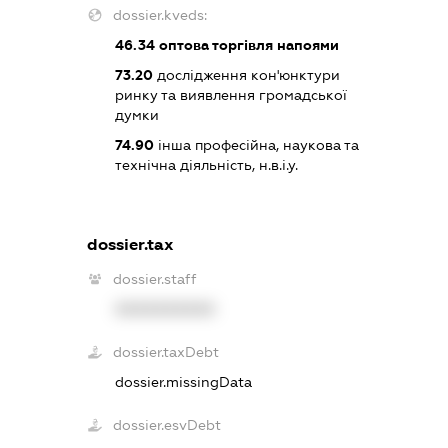
dossier.kveds:
46.34
оптова торгівля напоями
73.20
дослідження кон'юнктури
ринку та виявлення громадської
думки
74.90
інша професійна, наукова та
технічна діяльність, н.в.і.у.
dossier.tax
dossier.staff
XXXXXXXXXX
dossier.taxDebt
dossier.missingData
dossier.esvDebt