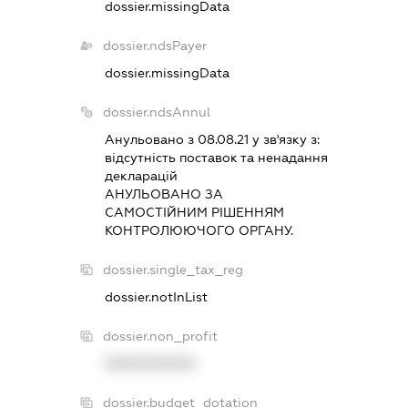
dossier.missingData
dossier.ndsPayer
dossier.missingData
dossier.ndsAnnul
Анульовано з 08.08.21 у зв'язку з:
вiдсутнiсть поставок та ненадання
декларацiй
АНУЛЬОВАНО ЗА
САМОСТIЙНИМ РIШЕННЯМ
КОНТРОЛЮЮЧОГО ОРГАНУ.
dossier.single_tax_reg
dossier.notInList
dossier.non_profit
XXXXXXXXXX
dossier.budget_dotation