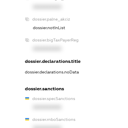
XXXXXXXXXX
dossier.palne_akciz
dossier.notInList
dossier.bigTaxPayerReg
XXXXXXXXXX
dossier.declarations.title
dossier.declarations.noData
dossier.sanctions
dossier.specSanctions
XXXXXXXXXX
dossier.rnboSanctions
XXXXXXXXXX