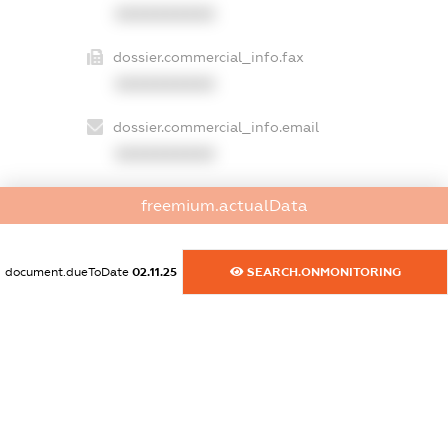
XXXXXXXXXX
dossier.commercial_info.fax
XXXXXXXXXX
dossier.commercial_info.email
XXXXXXXXXX
dossier.commercial_info.website
freemium.actualData
XXXXXXXXXX
dossier.commercial_info.activity
document.dueToDate
02.11.25
SEARCH.ONMONITORING
XXXXXXXXXX
freemium.exampleText_1
freemium.exampleText_2
freemium.anonymousPerSearch2