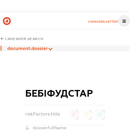
CAHEADER.GETTEST
CAHEADER.SEARCH
document.dossier
БЕБІФУДСТАР
riskFactors.title
0
0
0
dossier.fullName: