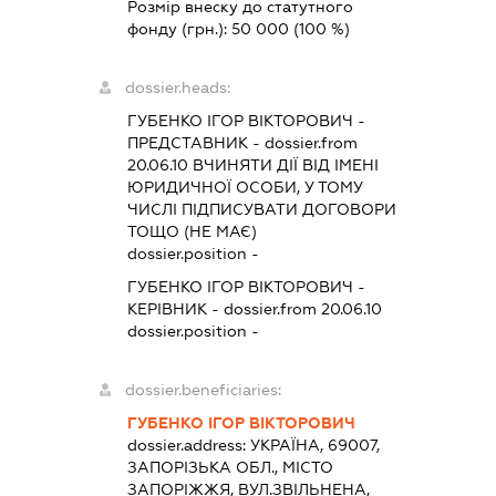
Розмір внеску до статутного
фонду (грн.):
50 000
(100 %)
dossier.heads:
ГУБЕНКО ІГОР ВІКТОРОВИЧ
-
ПРЕДСТАВНИК
- dossier.from
20.06.10
ВЧИНЯТИ ДІЇ ВІД ІМЕНІ
ЮРИДИЧНОЇ ОСОБИ, У ТОМУ
ЧИСЛІ ПІДПИСУВАТИ ДОГОВОРИ
ТОЩО (НЕ МАЄ)
dossier.position -
ГУБЕНКО ІГОР ВІКТОРОВИЧ
-
КЕРІВНИК
- dossier.from 20.06.10
dossier.position -
dossier.beneficiaries:
ГУБЕНКО ІГОР ВІКТОРОВИЧ
dossier.address:
УКРАЇНА, 69007,
ЗАПОРІЗЬКА ОБЛ., МІСТО
ЗАПОРІЖЖЯ, ВУЛ.ЗВІЛЬНЕНА,