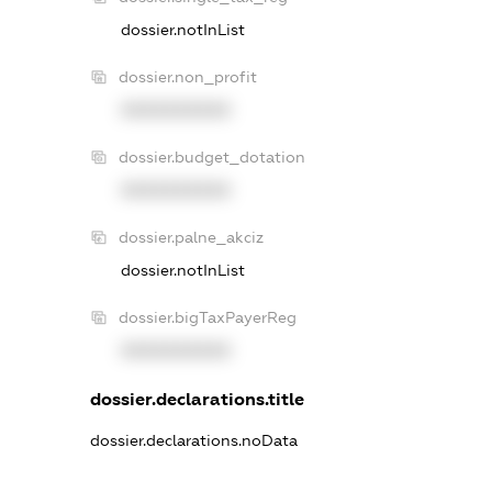
dossier.notInList
dossier.non_profit
XXXXXXXXXX
dossier.budget_dotation
XXXXXXXXXX
dossier.palne_akciz
dossier.notInList
dossier.bigTaxPayerReg
XXXXXXXXXX
dossier.declarations.title
dossier.declarations.noData