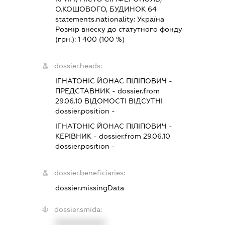
О.КОШОВОГО, БУДИНОК 64
statements.nationality:
Україна
Розмір внеску до статутного фонду
(грн.):
1 400
(100 %)
dossier.heads:
ІГНАТОНІС ЙОНАС ПІЛІПОВИЧ
-
ПРЕДСТАВНИК
- dossier.from
29.06.10
ВІДОМОСТІ ВІДСУТНІ
dossier.position -
ІГНАТОНІС ЙОНАС ПІЛІПОВИЧ
-
КЕРІВНИК
- dossier.from 29.06.10
dossier.position -
dossier.beneficiaries:
dossier.missingData
dossier.smida:
XXXXXXXXXX