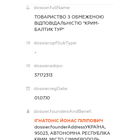
dossier.fullName:
ТОВАРИСТВО З ОБМЕЖЕНОЮ
ВІДПОВІДАЛЬНІСТЮ "КРИМ-
БАЛТИК ТУР"
dossier.opfSubType:
-
dossier.edrpo:
37172313
dossier.regDate:
01.07.10
dossier.foundersAndBenef:
ІГНАТОНІС ЙОНАС ПІЛІПОВИЧ
dossier.founderAddress
УКРАЇНА,
95023, АВТОНОМНА РЕСПУБЛІКА
КРИМ, МІСТО СІМФЕРОПОЛЬ,