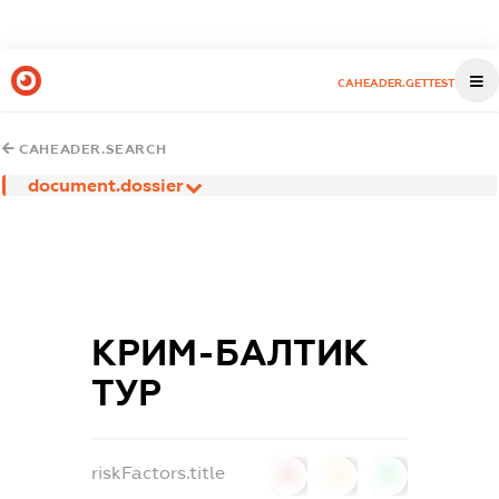
CAHEADER.GETTEST
CAHEADER.SEARCH
document.dossier
КРИМ-БАЛТИК
ТУР
riskFactors.title
0
0
0