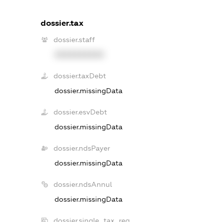
dossier.tax
dossier.staff
XXXXXXXXXX
dossier.taxDebt
dossier.missingData
dossier.esvDebt
dossier.missingData
dossier.ndsPayer
dossier.missingData
dossier.ndsAnnul
dossier.missingData
dossier.single_tax_reg