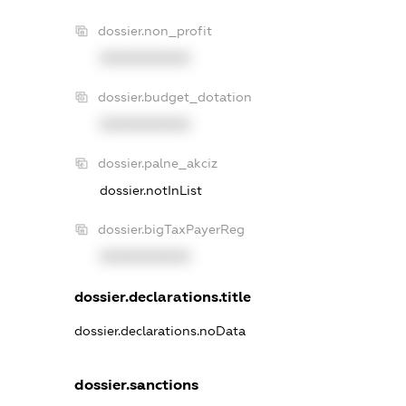
dossier.non_profit
XXXXXXXXXX
dossier.budget_dotation
XXXXXXXXXX
dossier.palne_akciz
dossier.notInList
dossier.bigTaxPayerReg
XXXXXXXXXX
dossier.declarations.title
dossier.declarations.noData
dossier.sanctions