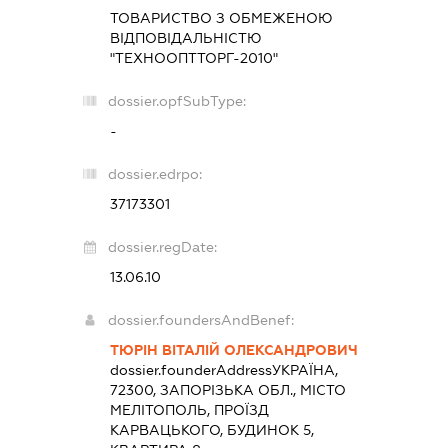
ТОВАРИСТВО З ОБМЕЖЕНОЮ
ВІДПОВІДАЛЬНІСТЮ
"ТЕХНООПТТОРГ-2010"
dossier.opfSubType:
-
dossier.edrpo:
37173301
dossier.regDate:
13.06.10
dossier.foundersAndBenef:
ТЮРІН ВІТАЛІЙ ОЛЕКСАНДРОВИЧ
dossier.founderAddress
УКРАЇНА,
72300, ЗАПОРІЗЬКА ОБЛ., МІСТО
МЕЛІТОПОЛЬ, ПРОЇЗД
КАРВАЦЬКОГО, БУДИНОК 5,