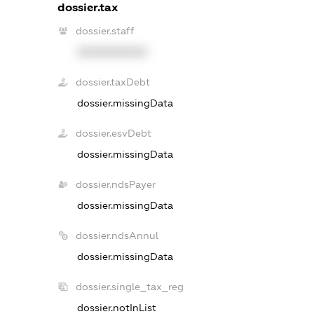
dossier.tax
dossier.staff
XXXXXXXXXX
dossier.taxDebt
dossier.missingData
dossier.esvDebt
dossier.missingData
dossier.ndsPayer
dossier.missingData
dossier.ndsAnnul
dossier.missingData
dossier.single_tax_reg
dossier.notInList