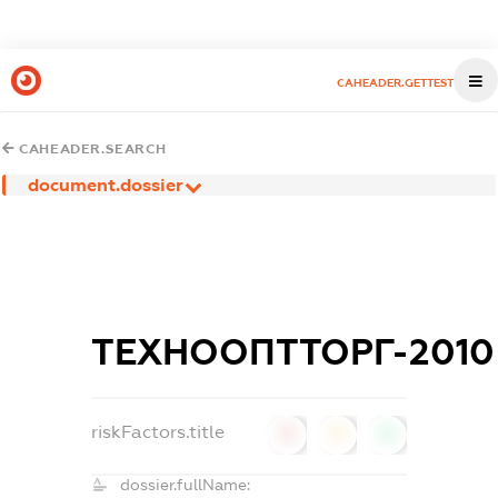
CAHEADER.GETTEST
CAHEADER.SEARCH
document.dossier
ТЕХНООПТТОРГ-2010
riskFactors.title
0
0
0
dossier.fullName: