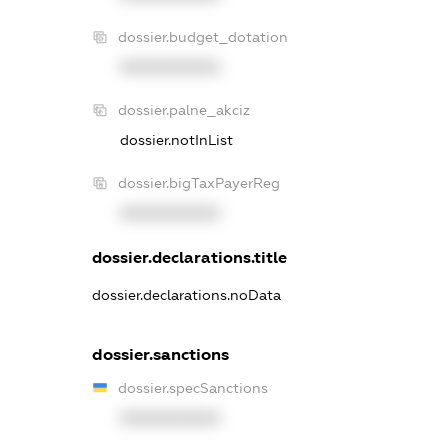
dossier.budget_dotation
XXXXXXXXXX
dossier.palne_akciz
dossier.notInList
dossier.bigTaxPayerReg
XXXXXXXXXX
dossier.declarations.title
dossier.declarations.noData
dossier.sanctions
dossier.specSanctions
XXXXXXXXXX