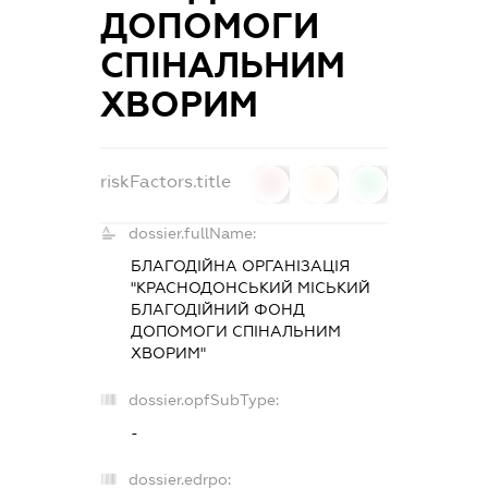
ДОПОМОГИ
СПІНАЛЬНИМ
ХВОРИМ
riskFactors.title
0
0
0
dossier.fullName:
БЛАГОДІЙНА ОРГАНІЗАЦІЯ
"КРАСНОДОНСЬКИЙ МІСЬКИЙ
БЛАГОДІЙНИЙ ФОНД
ДОПОМОГИ СПІНАЛЬНИМ
ХВОРИМ"
dossier.opfSubType:
-
dossier.edrpo: