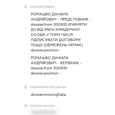
dossier.heads:
РОМАШКО ДАНИЛА
АНДРІЙОВИЧ
-
ПРЕДСТАВНИК
-
dossier.from 30.09.10
ВЧИНЯТИ
ДІЇ ВІД ІМЕНІ ЮРИДИЧНОЇ
ОСОБИ, У ТОМУ ЧИСЛІ
ПІДПИСУВАТИ ДОГОВОРИ
ТОЩО (ОБМЕЖЕНЬ НЕМАЄ)
dossier.position -
РОМАШКО ДАНИЛА
АНДРІЙОВИЧ
-
КЕРІВНИК
-
dossier.from 30.09.10
dossier.position -
dossier.beneficiaries:
dossier.missingData
dossier.smida:
XXXXXXXXXX