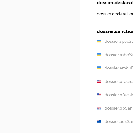
dossier.declarat
dossier.declarati
dossier.sanctio
dossier.specS
dossier.rnboS
dossier.amkuB
dossier.ofacS
dossier.ofac
dossier.gbSan
dossier.ausSa