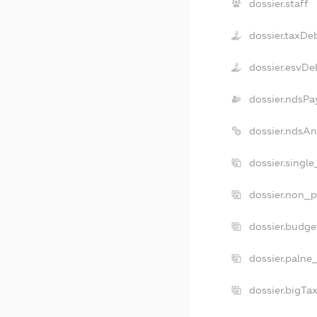
dossier.staff
dossier.taxDe
dossier.esvDe
dossier.ndsPa
dossier.ndsAn
dossier.singl
dossier.non_p
dossier.budge
dossier.palne
dossier.bigTa