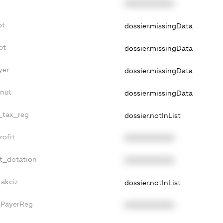
XXXXXXXXXX
bt
dossier.missingData
bt
dossier.missingData
yer
dossier.missingData
nul
dossier.missingData
e_tax_reg
dossier.notInList
rofit
XXXXXXXXXX
t_dotation
XXXXXXXXXX
_akciz
dossier.notInList
xPayerReg
XXXXXXXXXX