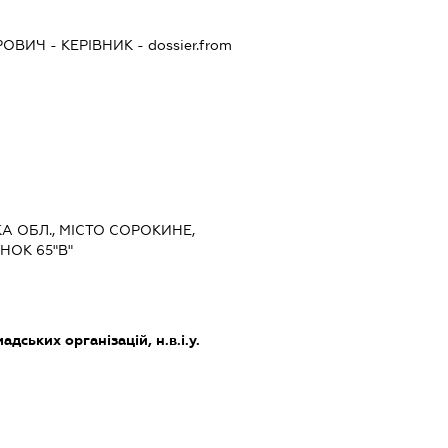
ОРОВИЧ
-
КЕРІВНИК
- dossier.from
КА ОБЛ., МІСТО СОРОКИНЕ,
НОК 65"В"
дських організацій, н.в.і.у.