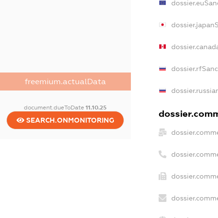
dossier.euSan
dossier.japan
dossier.canad
dossier.rfSan
freemium.actualData
dossier.russia
document.dueToDate
11.10.25
dossier.comme
SEARCH.ONMONITORING
dossier.comme
dossier.comme
dossier.comme
dossier.comme