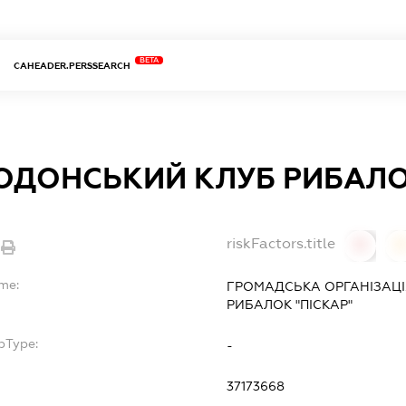
BETA
CAHEADER.PERSSEARCH
ОДОНСЬКИЙ КЛУБ РИБАЛОК
riskFactors.title
0
ame:
ГРОМАДСЬКА ОРГАНІЗАЦІ
РИБАЛОК "ПІСКАР"
bType:
-
37173668