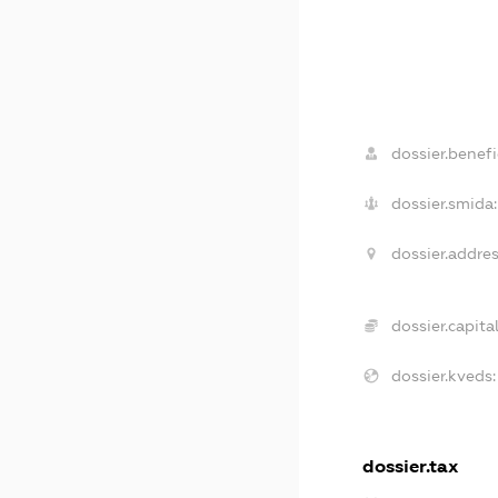
dossier.benefi
dossier.smida:
dossier.addres
dossier.capital
dossier.kveds:
dossier.tax