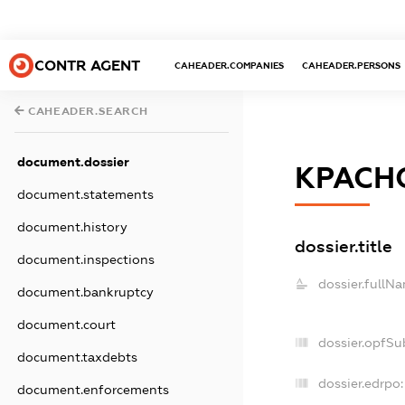
CONTR AGENT
CAHEADER.COMPANIES
CAHEADER.PERSONS
CAHEADER.SEARCH
document.dossier
КРАСН
document.statements
document.history
dossier.title
document.inspections
dossier.fullN
document.bankruptcy
document.court
dossier.opfSu
document.taxdebts
dossier.edrpo:
document.enforcements