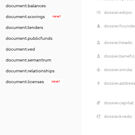
document.balances
dossier.edrpo:
document.scorings
new!
dossier.found
document.tenders
document.publicfunds
dossier.heads:
document.ved
dossier.benefici
document.semantrum
dossier.smida:
document.relationships
document.licenses
new!
dossier.address
dossier.capital:
dossier.kveds: