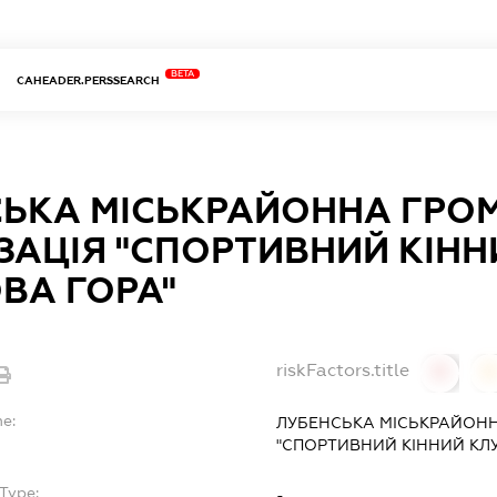
BETA
CAHEADER.PERSSEARCH
СЬКА МІСЬКРАЙОННА ГРО
ЗАЦІЯ "СПОРТИВНИЙ КІНН
ВА ГОРА"
riskFactors.title
0
0
me:
ЛУБЕНСЬКА МІСЬКРАЙОНН
"СПОРТИВНИЙ КІННИЙ КЛУ
Type:
-