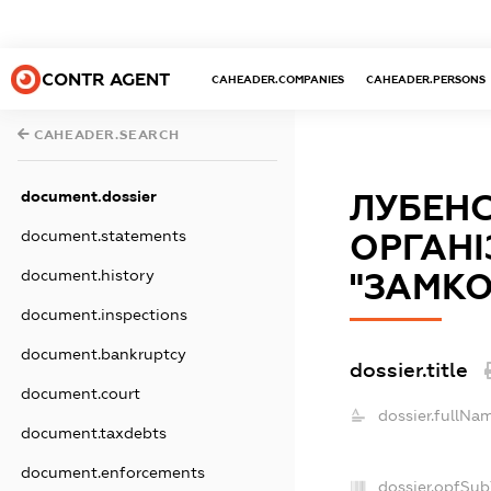
CONTR AGENT
CAHEADER.COMPANIES
CAHEADER.PERSONS
CAHEADER.SEARCH
document.dossier
ЛУБЕН
document.statements
ОРГАНІ
document.history
"ЗАМКО
document.inspections
document.bankruptcy
dossier.title
document.court
dossier.fullNa
document.taxdebts
document.enforcements
dossier.opfSub