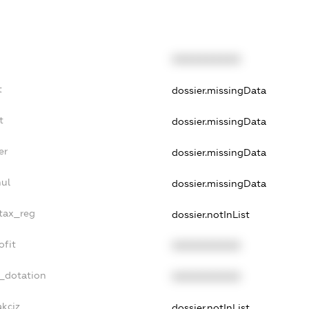
XXXXXXXXXX
t
dossier.missingData
t
dossier.missingData
er
dossier.missingData
nul
dossier.missingData
_tax_reg
dossier.notInList
ofit
XXXXXXXXXX
t_dotation
XXXXXXXXXX
akciz
dossier.notInList