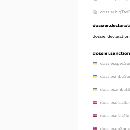
dossier.bigTa
dossier.declarati
dossier.declaratio
dossier.sanctio
dossier.specSa
dossier.rnboSa
dossier.amkuBl
dossier.ofacSa
dossier.ofacN
dossier.gbSanc