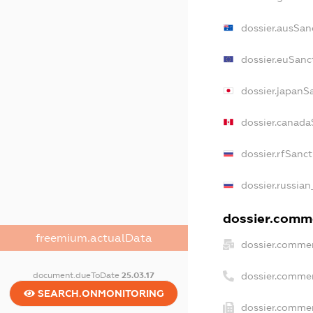
dossier.ausSan
dossier.euSanc
dossier.japanS
dossier.canada
dossier.rfSanc
dossier.russian
dossier.comme
freemium.actualData
dossier.commer
dossier.comme
document.dueToDate
25.03.17
SEARCH.ONMONITORING
dossier.commer