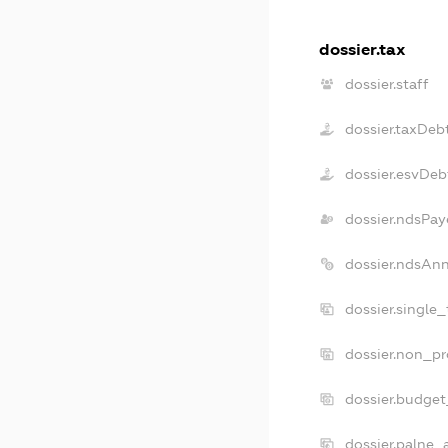
dossier.tax
dossier.staff
dossier.taxDeb
dossier.esvDeb
dossier.ndsPay
dossier.ndsAn
dossier.single
dossier.non_pr
dossier.budge
dossier.palne_