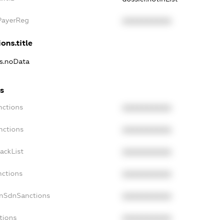
xPayerReg
XXXXXXXXXX
ons.title
ns.noData
ns
nctions
XXXXXXXXXX
nctions
XXXXXXXXXX
ackList
XXXXXXXXXX
nctions
XXXXXXXXXX
onSdnSanctions
XXXXXXXXXX
tions
XXXXXXXXXX