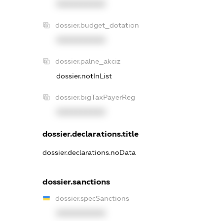
XXXXXXXXXX
dossier.budget_dotation
XXXXXXXXXX
dossier.palne_akciz
dossier.notInList
dossier.bigTaxPayerReg
XXXXXXXXXX
dossier.declarations.title
dossier.declarations.noData
dossier.sanctions
dossier.specSanctions
XXXXXXXXXX