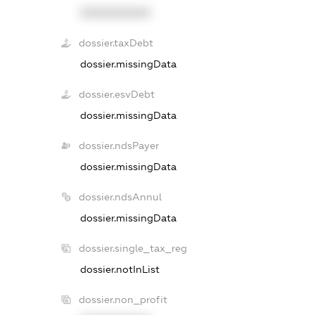
XXXXXXXXXX
dossier.taxDebt
dossier.missingData
dossier.esvDebt
dossier.missingData
dossier.ndsPayer
dossier.missingData
dossier.ndsAnnul
dossier.missingData
dossier.single_tax_reg
dossier.notInList
dossier.non_profit