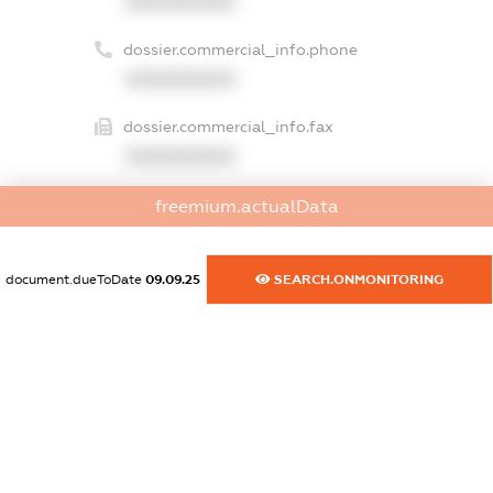
XXXXXXXXXX
dossier.commercial_info.phone
XXXXXXXXXX
dossier.commercial_info.fax
XXXXXXXXXX
dossier.commercial_info.email
freemium.actualData
XXXXXXXXXX
dossier.commercial_info.website
document.dueToDate
09.09.25
SEARCH.ONMONITORING
XXXXXXXXXX
dossier.commercial_info.activity
XXXXXXXXXX
freemium.exampleText_1