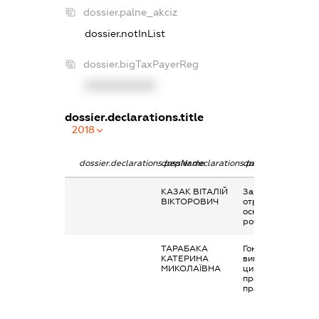
dossier.palne_akciz
dossier.notInList
dossier.bigTaxPayerReg
XXXXXXXXXX
dossier.declarations.title
2018
dossier.declarations.pepName
dossier.declarations.personName
dossier.declaratio
КАЗАК ВІТАЛІЙ
Заробітна плата
ВІКТОРОВИЧ
отримана за
основним місцем
роботи
ТАРАБАКА
Гонорари та інші
КАТЕРИНА
виплати згідно з
МИКОЛАЇВНА
цивільно-
правовим
правочинами