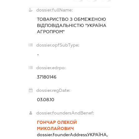
dossier.fullName:
ТОВАРИСТВО З ОБМЕЖЕНОЮ
ВІДПОВІДАЛЬНІСТЮ "УКРАЇНА
АГРОПРОМ"
dossier.opfSubType:
-
dossier.edrpo:
37180146
dossier.regDate:
03.08.10
dossier.foundersAndBenef:
ГОНЧАР ОЛЕКСІЙ
МИКОЛАЙОВИЧ
dossier.founderAddress
УКРАЇНА,