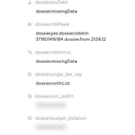
dossier.esvDebt
dossier.missingData
dossier.ndsPayer
dossier.yes
dossier.ndsInn
371801416184
dossier.from 21.06.12
dossier.ndsAnnul
dossier.missingData
dossier.single_tax_reg
dossier.notInList
dossier.non_profit
XXXXXXXXXX
dossier.budget_dotation
XXXXXXXXXX