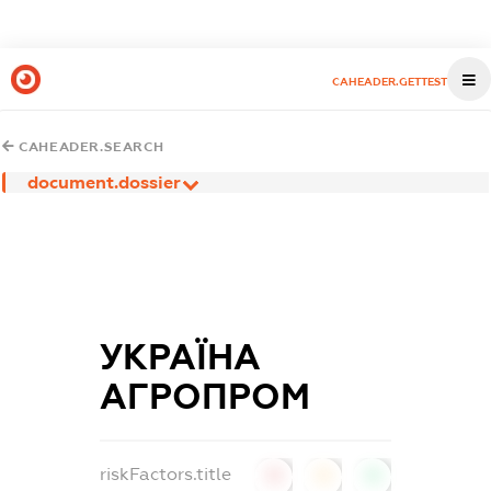
CAHEADER.GETTEST
CAHEADER.SEARCH
document.dossier
УКРАЇНА
АГРОПРОМ
riskFactors.title
0
0
0