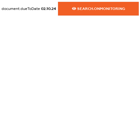
dossier.commercial_info.website
document.dueToDate
02.10.24
SEARCH.ONMONITORING
XXXXXXXXXX
dossier.commercial_info.activity
XXXXXXXXXX
freemium.exampleText_1
freemium.exampleText_2
freemium.anonymousPerSearch2
FREEMIUM.DETAILS
FREEMIUM.REGISTER