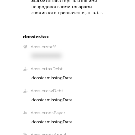
51.47.9
оптова торгівля іншими
непродовольчими товарами
споживчого призначення, н. в. і. г.
dossier.tax
dossier.staff
XXXXXXXXXX
dossier.taxDebt
dossier.missingData
dossier.esvDebt
dossier.missingData
dossier.ndsPayer
dossier.missingData
dossier.ndsAnnul