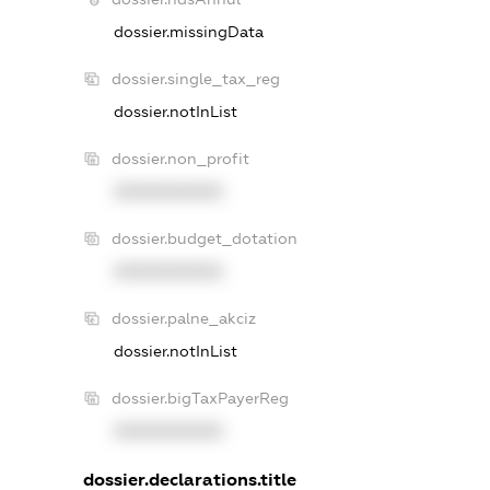
dossier.missingData
dossier.single_tax_reg
dossier.notInList
dossier.non_profit
XXXXXXXXXX
dossier.budget_dotation
XXXXXXXXXX
dossier.palne_akciz
dossier.notInList
dossier.bigTaxPayerReg
XXXXXXXXXX
dossier.declarations.title