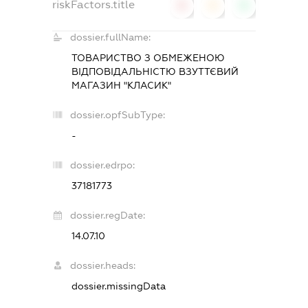
riskFactors.title
0
0
0
dossier.fullName:
ТОВАРИСТВО З ОБМЕЖЕНОЮ
ВІДПОВІДАЛЬНІСТЮ
ВЗУТТЄВИЙ
МАГАЗИН "КЛАСИК"
dossier.opfSubType:
-
dossier.edrpo:
37181773
dossier.regDate:
14.07.10
dossier.heads:
dossier.missingData