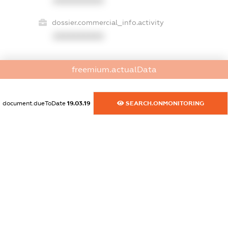
XXXXXXXXXX
dossier.commercial_info.activity
XXXXXXXXXX
freemium.actualData
freemium.exampleText_1
freemium.exampleText_2
freemium.anonymousPerSearch2
document.dueToDate
19.03.19
SEARCH.ONMONITORING
FREEMIUM.DETAILS
FREEMIUM.REGISTER