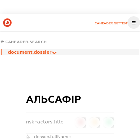
CAHEADER.GETTEST
CAHEADER.SEARCH
document.dossier
АЛЬСАФІР
riskFactors.title
0
0
0
dossier.fullName: