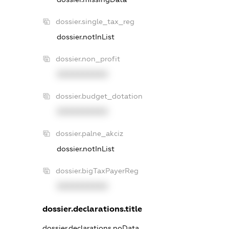
dossier.single_tax_reg
dossier.notInList
dossier.non_profit
XXXXXXXXXX
dossier.budget_dotation
XXXXXXXXXX
dossier.palne_akciz
dossier.notInList
dossier.bigTaxPayerReg
XXXXXXXXXX
dossier.declarations.title
dossier.declarations.noData