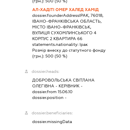
(грн.):
500
(50 %)
АЛ-ХАДІТІ ОМЕР ХАЛЕД ХАМІД
dossier.founderAddress
ІРАК, 76018,
ІВАНО-ФРАНКІВСЬКА ОБЛАСТЬ,
МІСТО ІВАНО-ФРАНКІВСЬК,
ВУЛИЦЯ СУХОМЛИНСЬКОГО 4
КОРПУС 2 КВАРТИРА 66
statements.nationality:
Ірак
Розмір внеску до статутного фонду
(грн.):
500
(50 %)
dossier.heads:
ДОБРОВОЛЬСЬКА СВІТЛАНА
ОЛЕГІВНА
-
КЕРІВНИК
-
dossier.from 15.06.10
dossier.position -
dossier.beneficiaries:
dossier.missingData