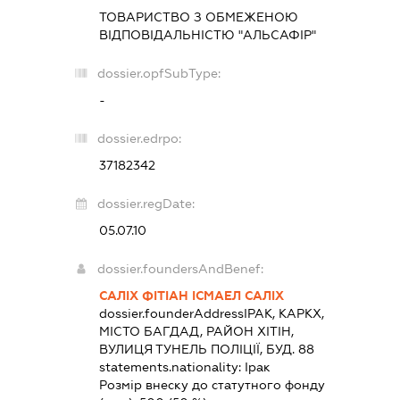
ТОВАРИСТВО З ОБМЕЖЕНОЮ
ВІДПОВІДАЛЬНІСТЮ "АЛЬСАФІР"
dossier.opfSubType:
-
dossier.edrpo:
37182342
dossier.regDate:
05.07.10
dossier.foundersAndBenef:
САЛІХ ФІТІАН ІСМАЕЛ САЛІХ
dossier.founderAddress
ІРАК, КАРКХ,
МІСТО БАГДАД, РАЙОН ХІТІН,
ВУЛИЦЯ ТУНЕЛЬ ПОЛІЦІЇ, БУД. 88
statements.nationality:
Ірак
Розмір внеску до статутного фонду