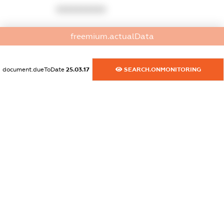
XXXXXXXXXX
dossier.commercial_info.website
freemium.actualData
XXXXXXXXXX
dossier.commercial_info.activity
document.dueToDate
25.03.17
SEARCH.ONMONITORING
XXXXXXXXXX
freemium.exampleText_1
freemium.exampleText_2
freemium.anonymousPerSearch2
FREEMIUM.DETAILS
FREEMIUM.REGISTER