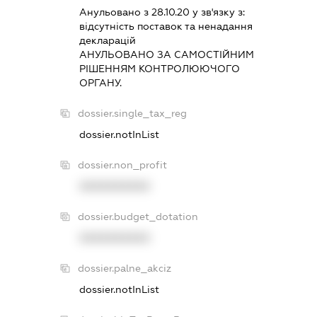
Анульовано з 28.10.20 у зв'язку з:
вiдсутнiсть поставок та ненадання
декларацiй
АНУЛЬОВАНО ЗА САМОСТIЙНИМ
РIШЕННЯМ КОНТРОЛЮЮЧОГО
ОРГАНУ.
dossier.single_tax_reg
dossier.notInList
dossier.non_profit
XXXXXXXXXX
dossier.budget_dotation
XXXXXXXXXX
dossier.palne_akciz
dossier.notInList