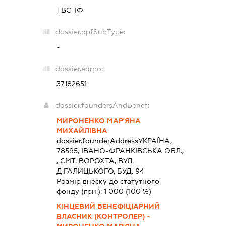
ТВС-ІФ
dossier.opfSubType:
-
dossier.edrpo:
37182651
dossier.foundersAndBenef:
МИРОНЕНКО МАР'ЯНА
МИХАЙЛІВНА
dossier.founderAddress
УКРАЇНА,
78595, IВАНО-ФРАНКIВСЬКА ОБЛ.,
, СМТ. ВОРОХТА, ВУЛ.
Д.ГАЛИЦЬКОГО, БУД. 94
Розмір внеску до статутного
фонду (грн.):
1 000
(100 %)
КІНЦЕВИЙ БЕНЕФІЦІАРНИЙ
ВЛАСНИК (КОНТРОЛЕР) -