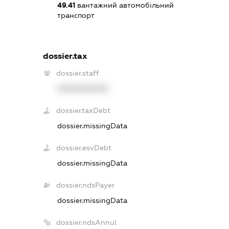
49.41
вантажний автомобільний
транспорт
dossier.tax
dossier.staff
XXXXXXXXXX
dossier.taxDebt
dossier.missingData
dossier.esvDebt
dossier.missingData
dossier.ndsPayer
dossier.missingData
dossier.ndsAnnul