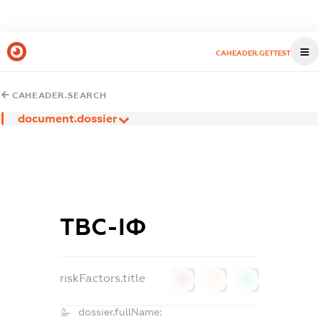
CAHEADER.GETTEST
CAHEADER.SEARCH
document.dossier
ТВС-ІФ
riskFactors.title
0
0
0
dossier.fullName: