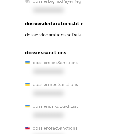
dossier.bigTaxPayerReg
XXXXXXXXXX
dossier.declarations.title
dossier.declarations.noData
dossier.sanctions
dossier.specSanctions
XXXXXXXXXX
dossier.rnboSanctions
XXXXXXXXXX
dossier.amkuBlackList
XXXXXXXXXX
dossier.ofacSanctions