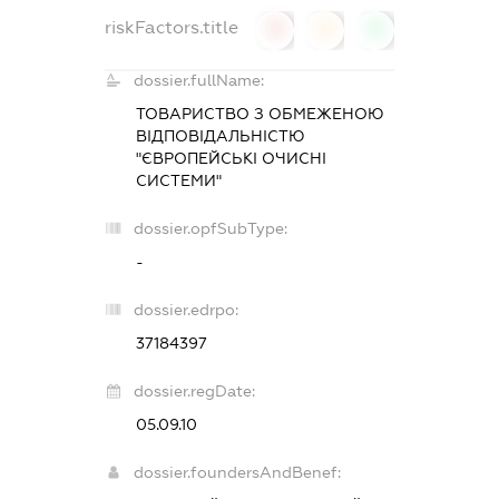
riskFactors.title
0
0
0
dossier.fullName:
ТОВАРИСТВО З ОБМЕЖЕНОЮ
ВІДПОВІДАЛЬНІСТЮ
"ЄВРОПЕЙСЬКІ ОЧИСНІ
СИСТЕМИ"
dossier.opfSubType:
-
dossier.edrpo:
37184397
dossier.regDate:
05.09.10
dossier.foundersAndBenef: