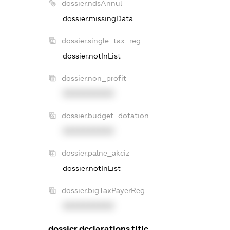
dossier.ndsAnnul
dossier.missingData
dossier.single_tax_reg
dossier.notInList
dossier.non_profit
XXXXXXXXXX
dossier.budget_dotation
XXXXXXXXXX
dossier.palne_akciz
dossier.notInList
dossier.bigTaxPayerReg
XXXXXXXXXX
dossier.declarations.title