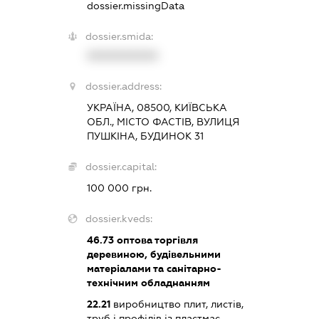
dossier.missingData
dossier.smida:
XXXXXXXXXX
dossier.address:
УКРАЇНА, 08500, КИЇВСЬКА
ОБЛ., МІСТО ФАСТІВ, ВУЛИЦЯ
ПУШКІНА, БУДИНОК 31
dossier.capital:
100 000 грн.
dossier.kveds:
46.73
оптова торгівля
деревиною, будівельними
матеріалами та санітарно-
технічним обладнанням
22.21
виробництво плит, листів,
труб і профілів із пластмас