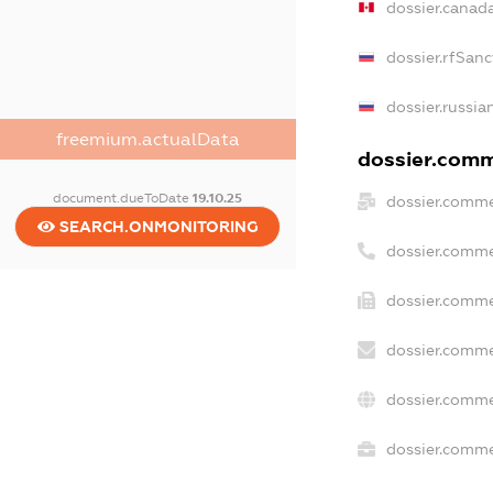
dossier.canad
dossier.rfSanc
dossier.russia
freemium.actualData
dossier.comme
document.dueToDate
19.10.25
dossier.comme
SEARCH.ONMONITORING
dossier.comme
dossier.comme
dossier.comme
dossier.comme
dossier.commer