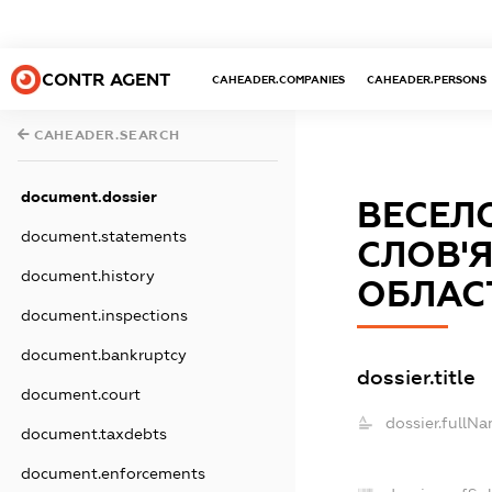
CONTR AGENT
CAHEADER.COMPANIES
CAHEADER.PERSONS
CAHEADER.SEARCH
document.dossier
ВЕСЕЛО
document.statements
СЛОВ'
document.history
ОБЛАС
document.inspections
document.bankruptcy
dossier.title
document.court
dossier.fullNa
document.taxdebts
document.enforcements