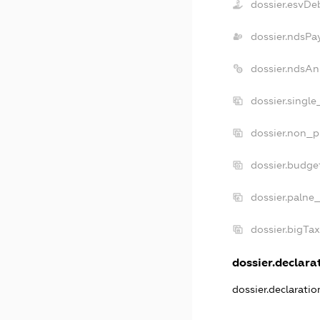
dossier.esvDe
dossier.ndsPa
dossier.ndsAn
dossier.singl
dossier.non_p
dossier.budge
dossier.palne
dossier.bigTa
dossier.declarat
dossier.declarati