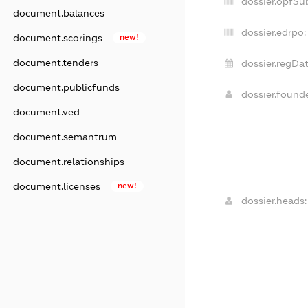
dossier.opfSu
document.balances
dossier.edrpo:
document.scorings
new!
document.tenders
dossier.regDat
document.publicfunds
dossier.found
document.ved
document.semantrum
document.relationships
document.licenses
new!
dossier.heads: