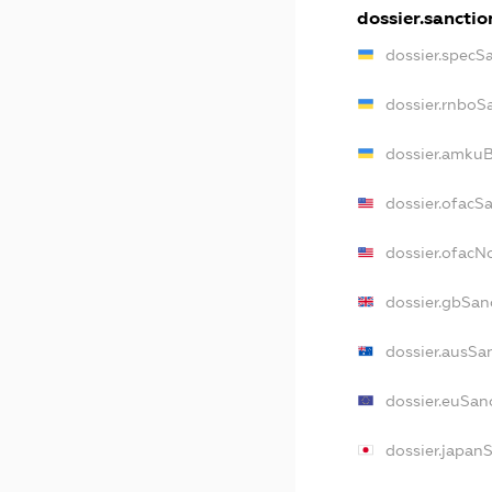
dossier.sanctio
dossier.specS
dossier.rnboS
dossier.amkuB
dossier.ofacS
dossier.ofac
dossier.gbSan
dossier.ausSa
dossier.euSan
dossier.japan