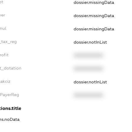
bt
dossier.missingData
yer
dossier.missingData
nul
dossier.missingData
e_tax_reg
dossier.notInList
rofit
XXXXXXXXXX
t_dotation
XXXXXXXXXX
_akciz
dossier.notInList
xPayerReg
XXXXXXXXXX
ions.title
ons.noData