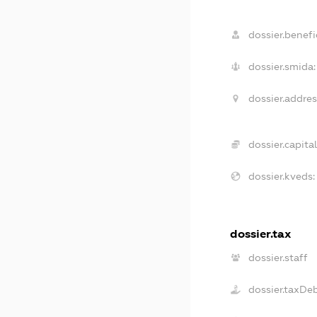
dossier.benefic
dossier.smida:
dossier.addres
dossier.capital
dossier.kveds:
dossier.tax
dossier.staff
dossier.taxDe