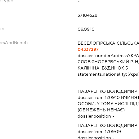
bType:
-
37184528
e:
09.09.10
ersAndBenef:
ВЕСЕЛОГІРСЬКА СІЛЬСЬК
04337297
dossier.founderAddress
УКРА
СЛОВ'ЯНОСЕРБСЬКИЙ Р-Н,
КАЛІНІНА, БУДИНОК 5
statements.nationality:
Укра
НАЗАРЕНКО ВОЛОДИМИР 
dossier.from 17.09.10
ВЧИНЯТИ
ОСОБИ, У ТОМУ ЧИСЛІ П
(ОБМЕЖЕНЬ НЕМАЄ)
dossier.position -
НАЗАРЕНКО ВОЛОДИМИР 
dossier.from 17.09.09
dossier.position -