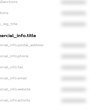
aSanctions
XXXXXXXXXX
tions
XXXXXXXXXX
n_reg_title
XXXXXXXXXX
rcial_info.title
rcial_info.postal_address
XXXXXXXXXX
rcial_info.phone
XXXXXXXXXX
rcial_info.fax
XXXXXXXXXX
rcial_info.email
XXXXXXXXXX
rcial_info.website
XXXXXXXXXX
cial_info.activity
XXXXXXXXXX