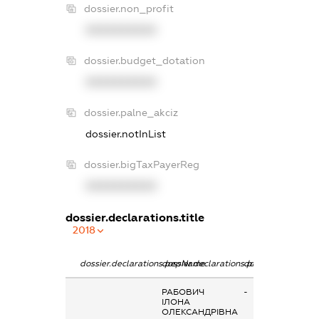
dossier.non_profit
XXXXXXXXXX
dossier.budget_dotation
XXXXXXXXXX
dossier.palne_akciz
dossier.notInList
dossier.bigTaxPayerReg
XXXXXXXXXX
dossier.declarations.title
2018
dossier.declarations.pepName
dossier.declarations.personName
dossier.declaratio
РАБОВИЧ
-
ІЛОНА
ОЛЕКСАНДРІВНА