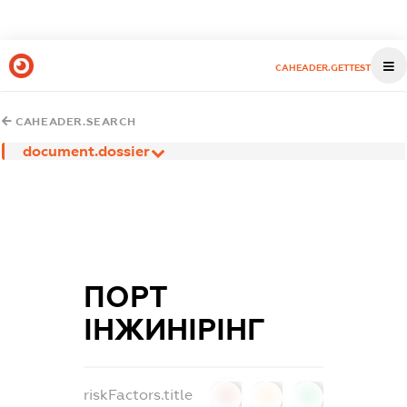
CAHEADER.GETTEST
CAHEADER.SEARCH
document.dossier
ПОРТ
ІНЖИНІРІНГ
riskFactors.title
0
0
0