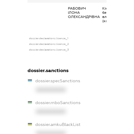
РАБОВИЧ
Кінцевий
ІЛОНА
бенефіціарний
ОЛЕКСАНДРІВНА
власник
(контролер)
dossier.declarations.license_1
dossier.declarations.license_2
dossier.declarations.license_3
dossier.sanctions
dossier.specSanctions
XXXXXXXXXX
dossier.rnboSanctions
XXXXXXXXXX
dossier.amkuBlackList
XXXXXXXXXX