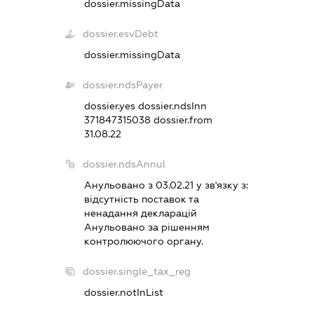
dossier.missingData
dossier.esvDebt
dossier.missingData
dossier.ndsPayer
dossier.yes
dossier.ndsInn
371847315038
dossier.from
31.08.22
dossier.ndsAnnul
Анульовано з 03.02.21 у зв'язку з:
вiдсутнiсть поставок та
ненадання декларацiй
Анульовано за рiшенням
контролюючого органу.
dossier.single_tax_reg
dossier.notInList