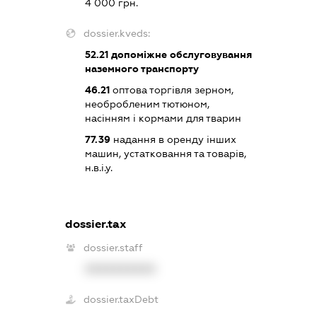
4 000 грн.
dossier.kveds:
52.21
допоміжне обслуговування
наземного транспорту
46.21
оптова торгівля зерном,
необробленим тютюном,
насінням і кормами для тварин
77.39
надання в оренду інших
машин, устатковання та товарів,
н.в.і.у.
dossier.tax
dossier.staff
XXXXXXXXXX
dossier.taxDebt