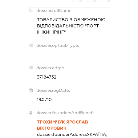
dossier.fullName:
ТОВАРИСТВО З ОБМЕЖЕНОЮ
ВІДПОВІДАЛЬНІСТЮ "ПОРТ
ІНЖИНІРІНГ"
dossier.opfSubType:
-
dossier.edrpo:
37184732
dossier.regDate:
19.07.10
dossier.foundersAndBenef:
ТРОХИМЧУК ЯРОСЛАВ
ВІКТОРОВИЧ
dossier.founderAddress
УКРАЇНА,