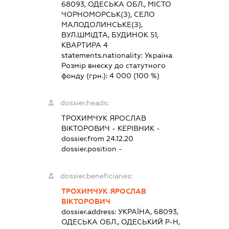
68093, ОДЕСЬКА ОБЛ., МІСТО
ЧОРНОМОРСЬК(З), СЕЛО
МАЛОДОЛИНСЬКЕ(З),
ВУЛ.ШМІДТА, БУДИНОК 51,
КВАРТИРА 4
statements.nationality:
Україна
Розмір внеску до статутного
фонду (грн.):
4 000
(100 %)
dossier.heads:
ТРОХИМЧУК ЯРОСЛАВ
ВІКТОРОВИЧ
-
КЕРІВНИК
-
dossier.from 24.12.20
dossier.position -
dossier.beneficiaries:
ТРОХИМЧУК ЯРОСЛАВ
ВІКТОРОВИЧ
dossier.address:
УКРАЇНА, 68093,
ОДЕСЬКА ОБЛ., ОДЕСЬКИЙ Р-Н,