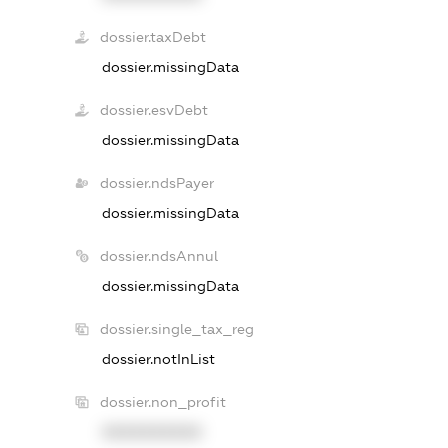
dossier.taxDebt
dossier.missingData
dossier.esvDebt
dossier.missingData
dossier.ndsPayer
dossier.missingData
dossier.ndsAnnul
dossier.missingData
dossier.single_tax_reg
dossier.notInList
dossier.non_profit
XXXXXXXXXX