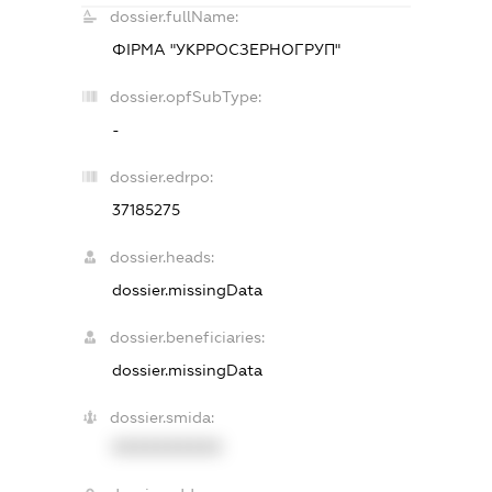
dossier.fullName:
ФІРМА "УКРРОСЗЕРНОГРУП"
dossier.opfSubType:
-
dossier.edrpo:
37185275
dossier.heads:
dossier.missingData
dossier.beneficiaries:
dossier.missingData
dossier.smida:
XXXXXXXXXX