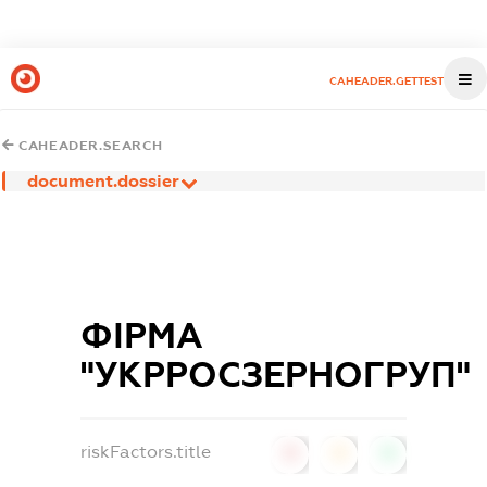
CAHEADER.GETTEST
CAHEADER.SEARCH
document.dossier
ФІРМА
"УКРРОСЗЕРНОГРУП"
riskFactors.title
0
0
0