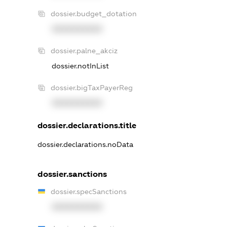
dossier.budget_dotation
XXXXXXXXXX
dossier.palne_akciz
dossier.notInList
dossier.bigTaxPayerReg
XXXXXXXXXX
dossier.declarations.title
dossier.declarations.noData
dossier.sanctions
dossier.specSanctions
XXXXXXXXXX