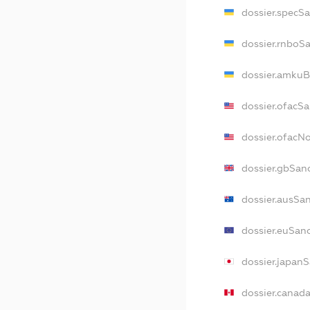
dossier.specS
dossier.rnboS
dossier.amkuB
dossier.ofacS
dossier.ofac
dossier.gbSan
dossier.ausSa
dossier.euSan
dossier.japan
dossier.canad