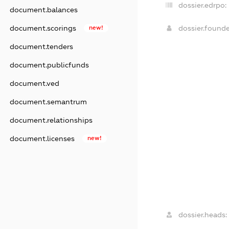
dossier.edrpo:
document.balances
dossier.found
document.scorings
new!
document.tenders
document.publicfunds
document.ved
document.semantrum
document.relationships
document.licenses
new!
dossier.heads: