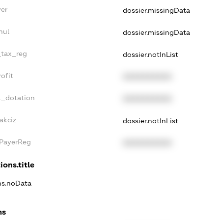
yer
dossier.missingData
nul
dossier.missingData
_tax_reg
dossier.notInList
ofit
XXXXXXXXXX
t_dotation
XXXXXXXXXX
akciz
dossier.notInList
xPayerReg
XXXXXXXXXX
ions.title
ons.noData
ns