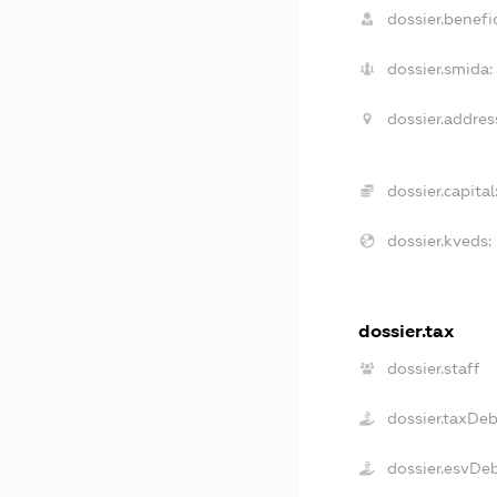
dossier.benefic
dossier.smida:
dossier.addres
dossier.capital
dossier.kveds:
dossier.tax
dossier.staff
dossier.taxDe
dossier.esvDe