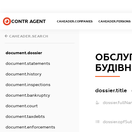
CONTR AGENT
CAHEADER.COMPANIES
CAHEADER.PERSONS
CAHEADER.SEARCH
document.dossier
ОБСЛУ
document.statements
БУДІВН
document.history
document.inspections
dossier.title
document.bankruptcy
dossier.fullNa
document.court
document.taxdebts
dossier.opfSu
document.enforcements