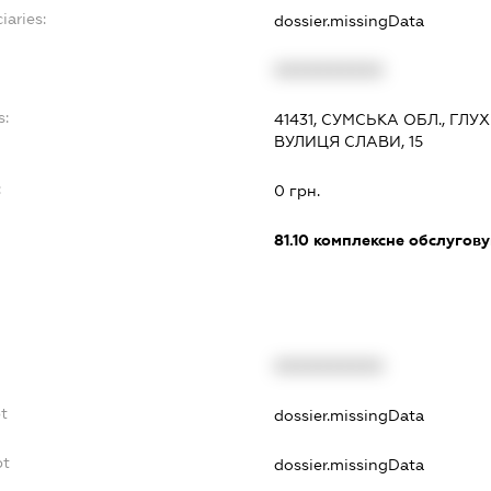
iaries:
dossier.missingData
XXXXXXXXXX
s:
41431, СУМСЬКА ОБЛ., ГЛ
ВУЛИЦЯ СЛАВИ, 15
:
0 грн.
81.10
комплексне обслуговув
XXXXXXXXXX
bt
dossier.missingData
bt
dossier.missingData