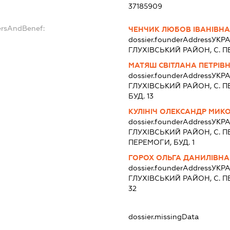
37185909
ersAndBenef:
ЧЕНЧИК ЛЮБОВ ІВАНІВНА
dossier.founderAddress
УКРА
ГЛУХIВСЬКИЙ РАЙОН, С. П
МАТЯШ СВІТЛАНА ПЕТРІВ
dossier.founderAddress
УКРА
ГЛУХIВСЬКИЙ РАЙОН, С. 
БУД. 13
КУЛІНІЧ ОЛЕКСАНДР МИ
dossier.founderAddress
УКРА
ГЛУХIВСЬКИЙ РАЙОН, С. П
ПЕРЕМОГИ, БУД. 1
ГОРОХ ОЛЬГА ДАНИЛІВНА
dossier.founderAddress
УКРА
ГЛУХIВСЬКИЙ РАЙОН, С. П
32
dossier.missingData