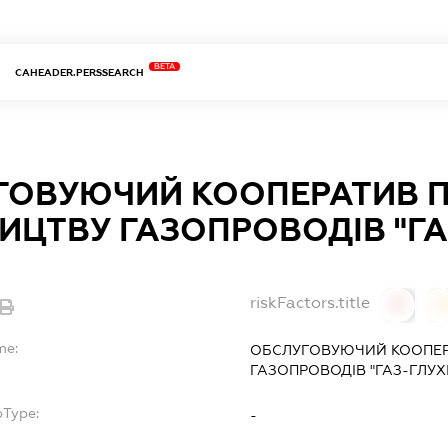
BETA
CAHEADER.PERSSEARCH
ГОВУЮЧИЙ КООПЕРАТИВ 
ИЦТВУ ГАЗОПРОВОДІВ "ГАЗ
riskFactors.title
0
0
me:
ОБСЛУГОВУЮЧИЙ КООПЕР
ГАЗОПРОВОДІВ "ГАЗ-ГЛУХІ
bType:
-