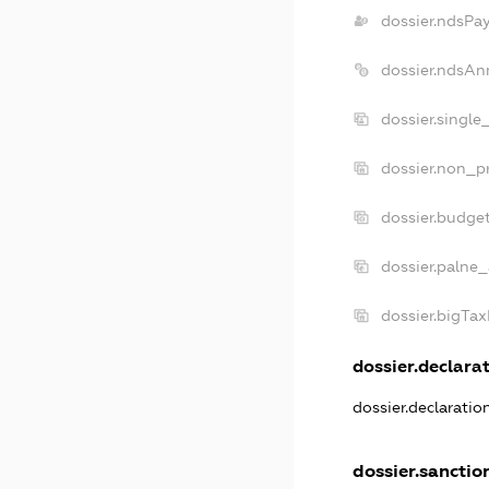
dossier.ndsPa
dossier.ndsAn
dossier.single
dossier.non_pr
dossier.budge
dossier.palne_
dossier.bigTa
dossier.declarat
dossier.declarati
dossier.sanctio