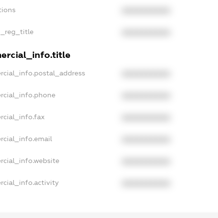
tions
XXXXXXXXXX
n_reg_title
XXXXXXXXXX
rcial_info.title
rcial_info.postal_address
XXXXXXXXXX
rcial_info.phone
XXXXXXXXXX
rcial_info.fax
XXXXXXXXXX
rcial_info.email
XXXXXXXXXX
rcial_info.website
XXXXXXXXXX
cial_info.activity
XXXXXXXXXX