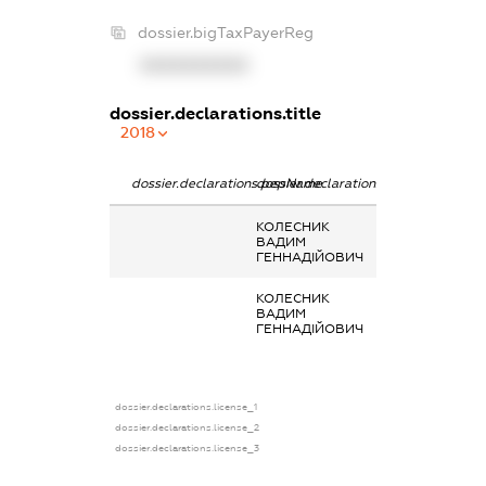
dossier.bigTaxPayerReg
XXXXXXXXXX
dossier.declarations.title
2018
dossier.declarations.pepName
dossier.declarations.personName
dossier.declarat
КОЛЕСНИК
-
ВАДИМ
ГЕННАДІЙОВИЧ
КОЛЕСНИК
Кінцевий
ВАДИМ
бенефіціарний
ГЕННАДІЙОВИЧ
власник
(контролер)
dossier.declarations.license_1
dossier.declarations.license_2
dossier.declarations.license_3