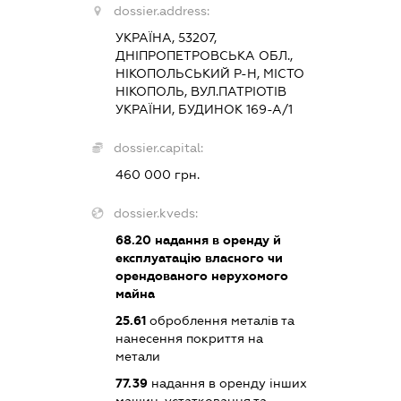
dossier.address:
УКРАЇНА, 53207,
ДНІПРОПЕТРОВСЬКА ОБЛ.,
НІКОПОЛЬСЬКИЙ Р-Н, МІСТО
НІКОПОЛЬ, ВУЛ.ПАТРІОТІВ
УКРАЇНИ, БУДИНОК 169-А/1
dossier.capital:
460 000 грн.
dossier.kveds:
68.20
надання в оренду й
експлуатацію власного чи
орендованого нерухомого
майна
25.61
оброблення металів та
нанесення покриття на
метали
77.39
надання в оренду інших
машин, устатковання та