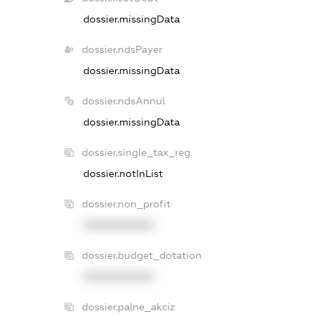
dossier.missingData
dossier.ndsPayer
dossier.missingData
dossier.ndsAnnul
dossier.missingData
dossier.single_tax_reg
dossier.notInList
dossier.non_profit
XXXXXXXXXX
dossier.budget_dotation
XXXXXXXXXX
dossier.palne_akciz