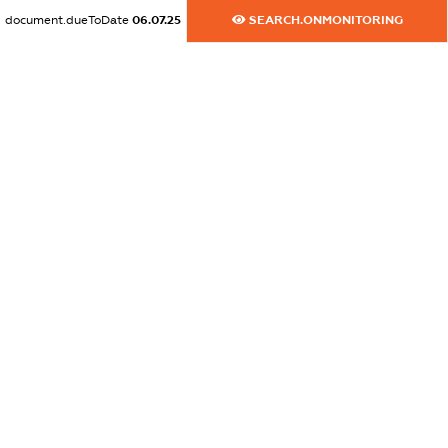
XXXXXXXXXX
document.dueToDate
06.07.25
SEARCH.ONMONITORING
dossier.commercial_info.email
XXXXXXXXXX
dossier.commercial_info.website
XXXXXXXXXX
dossier.commercial_info.activity
XXXXXXXXXX
freemium.exampleText_1
freemium.exampleText_2
freemium.anonymousPerSearch2
FREEMIUM.DETAILS
FREEMIUM.REGISTER