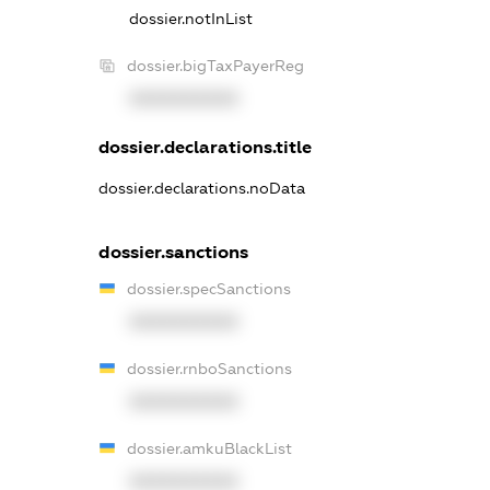
dossier.notInList
dossier.bigTaxPayerReg
XXXXXXXXXX
dossier.declarations.title
dossier.declarations.noData
dossier.sanctions
dossier.specSanctions
XXXXXXXXXX
dossier.rnboSanctions
XXXXXXXXXX
dossier.amkuBlackList
XXXXXXXXXX