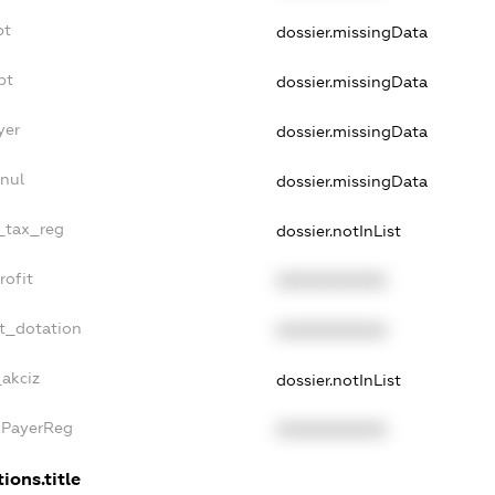
bt
dossier.missingData
bt
dossier.missingData
yer
dossier.missingData
nnul
dossier.missingData
e_tax_reg
dossier.notInList
rofit
XXXXXXXXXX
et_dotation
XXXXXXXXXX
_akciz
dossier.notInList
xPayerReg
XXXXXXXXXX
ions.title