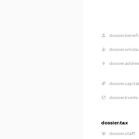
dossier.benefi
dossier.smida:
dossier.addres
dossier.capital
dossier.kveds:
dossier.tax
dossier.staff