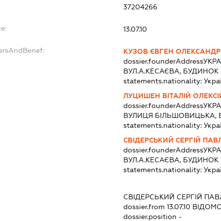
37204266
e:
13.07.10
dersAndBenef:
КУЗОВ ЄВГЕН ОЛЕКСАНД
dossier.founderAddress
УКРА
ВУЛ.А.КЕСАЄВА, БУДИНОК 5
statements.nationality:
Укра
ЛУЦИШЕН ВІТАЛІЙ ОЛЕКС
dossier.founderAddress
УКРА
ВУЛИЦЯ БІЛЬШОВИЦЬКА, 
statements.nationality:
Укра
СВІДЕРСЬКИЙ СЕРГІЙ ПА
dossier.founderAddress
УКРА
ВУЛ.А.КЕСАЄВА, БУДИНОК 
statements.nationality:
Укра
СВІДЕРСЬКИЙ СЕРГІЙ ПА
dossier.from 13.07.10
ВІДОМО
dossier.position -