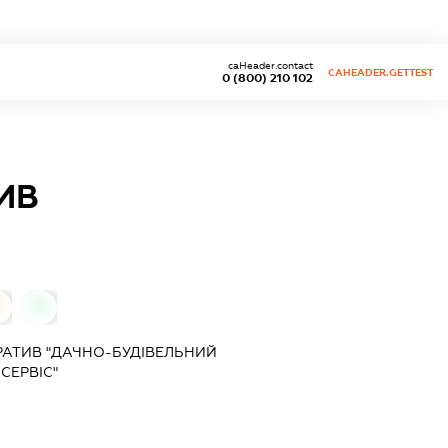
caHeader.contact
CAHEADER.GETTEST
0 (800) 210 102
ИВ
0
0
АТИВ "ДАЧНО-БУДІВЕЛЬНИЙ
СЕРВІС"