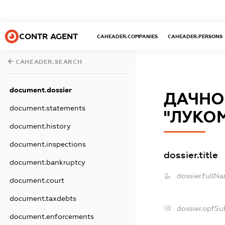
CONTR AGENT
CAHEADER.COMPANIES
CAHEADER.PERSONS
CAHEADER.SEARCH
document.dossier
ДАЧНО
document.statements
"ЛУКОМ
document.history
document.inspections
dossier.title
document.bankruptcy
dossier.fullN
document.court
document.taxdebts
dossier.opfSu
document.enforcements