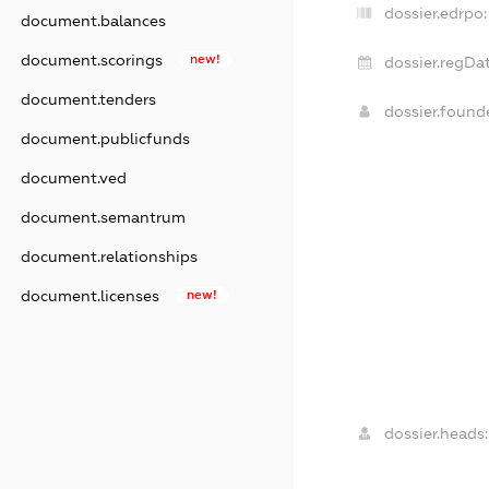
dossier.edrpo:
document.balances
document.scorings
new!
dossier.regDat
document.tenders
dossier.foun
document.publicfunds
document.ved
document.semantrum
document.relationships
document.licenses
new!
dossier.heads: