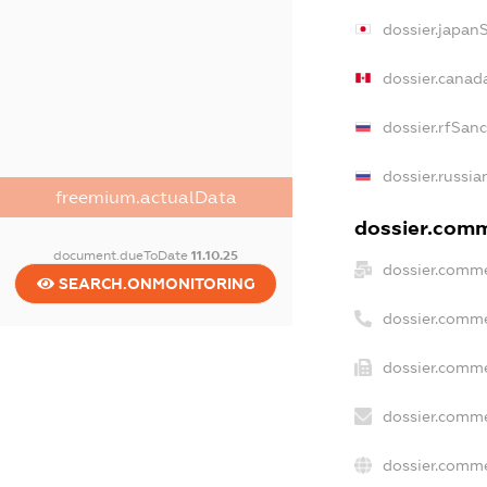
dossier.japan
dossier.canad
dossier.rfSan
dossier.russia
freemium.actualData
dossier.comme
document.dueToDate
11.10.25
dossier.comme
SEARCH.ONMONITORING
dossier.comme
dossier.comme
dossier.comme
dossier.comme