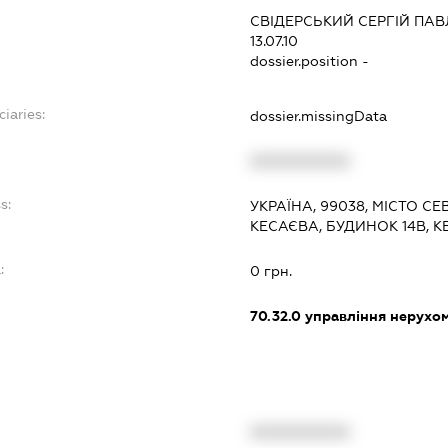
СВІДЕРСЬКИЙ СЕРГІЙ ПА
13.07.10
dossier.position -
ciaries:
dossier.missingData
XXXXXXXXXX
s:
УКРАЇНА, 99038, МІСТО С
КЕСАЄВА, БУДИНОК 14В, К
:
0 грн.
70.32.0
управління нерухо
XXXXXXXXXX