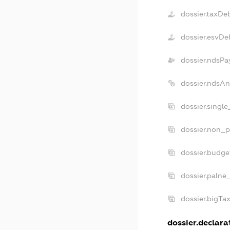
dossier.taxDe
dossier.esvDe
dossier.ndsPa
dossier.ndsA
dossier.singl
dossier.non_p
dossier.budg
dossier.palne
dossier.bigTa
dossier.declarat