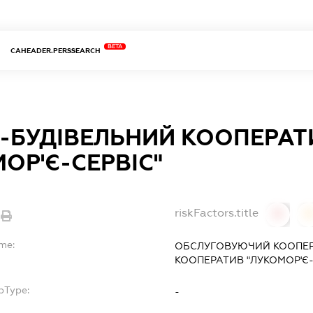
BETA
CAHEADER.PERSSEARCH
-БУДІВЕЛЬНИЙ КООПЕРАТ
ОР'Є-СЕРВІС"
riskFactors.title
0
ame:
ОБСЛУГОВУЮЧИЙ КООПЕР
КООПЕРАТИВ "ЛУКОМОР'Є-
bType:
-