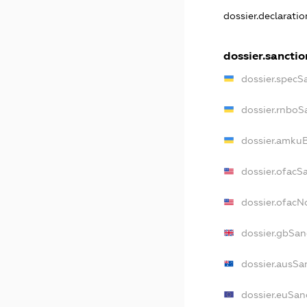
dossier.declarati
dossier.sanctio
dossier.specS
dossier.rnboS
dossier.amkuB
dossier.ofacS
dossier.ofac
dossier.gbSan
dossier.ausSa
dossier.euSan