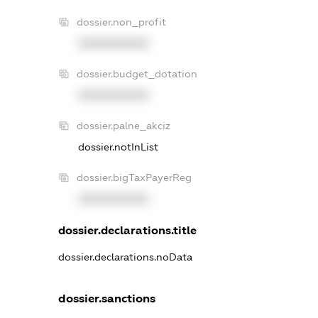
dossier.non_profit
XXXXXXXXXX
dossier.budget_dotation
XXXXXXXXXX
dossier.palne_akciz
dossier.notInList
dossier.bigTaxPayerReg
XXXXXXXXXX
dossier.declarations.title
dossier.declarations.noData
dossier.sanctions