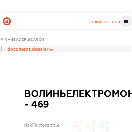
CAHEADER.GETTEST
CAHEADER.SEARCH
document.dossier
ВОЛИНЬЕЛЕКТРОМО
- 469
riskFactors.title
0
0
0