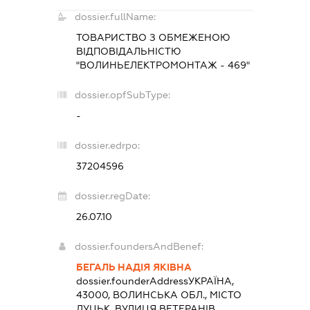
dossier.fullName:
ТОВАРИСТВО З ОБМЕЖЕНОЮ
ВІДПОВІДАЛЬНІСТЮ
"ВОЛИНЬЕЛЕКТРОМОНТАЖ - 469"
dossier.opfSubType:
-
dossier.edrpo:
37204596
dossier.regDate:
26.07.10
dossier.foundersAndBenef:
БЕГАЛЬ НАДІЯ ЯКІВНА
dossier.founderAddress
УКРАЇНА,
43000, ВОЛИНСЬКА ОБЛ., МІСТО
ЛУЦЬК, ВУЛИЦЯ ВЕТЕРАНІВ,