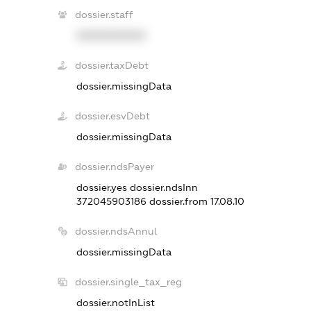
dossier.staff
XXXXXXXXXX
dossier.taxDebt
dossier.missingData
dossier.esvDebt
dossier.missingData
dossier.ndsPayer
dossier.yes
dossier.ndsInn
372045903186
dossier.from 17.08.10
dossier.ndsAnnul
dossier.missingData
dossier.single_tax_reg
dossier.notInList