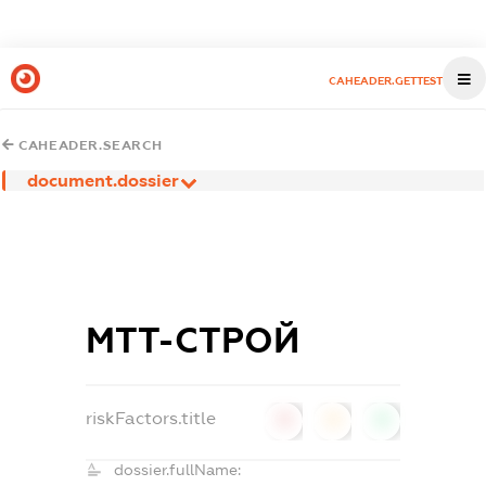
CAHEADER.GETTEST
CAHEADER.SEARCH
document.dossier
МТТ-СТРОЙ
riskFactors.title
0
0
0
dossier.fullName: