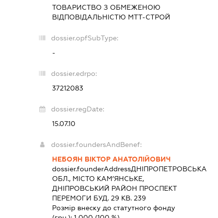
ТОВАРИСТВО З ОБМЕЖЕНОЮ
ВІДПОВІДАЛЬНІСТЮ
МТТ-СТРОЙ
dossier.opfSubType:
-
dossier.edrpo:
37212083
dossier.regDate:
15.07.10
dossier.foundersAndBenef:
НЕБОЯН ВІКТОР АНАТОЛІЙОВИЧ
dossier.founderAddress
ДНІПРОПЕТРОВСЬКА
ОБЛ., МІСТО КАМ’ЯНСЬКЕ,
ДНІПРОВСЬКИЙ РАЙОН ПРОСПЕКТ
ПЕРЕМОГИ БУД. 29 КВ. 239
Розмір внеску до статутного фонду
(грн.):
1 000
(100 %)