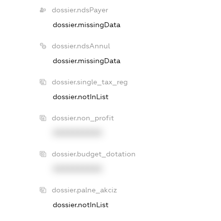
dossier.ndsPayer
dossier.missingData
dossier.ndsAnnul
dossier.missingData
dossier.single_tax_reg
dossier.notInList
dossier.non_profit
XXXXXXXXXX
dossier.budget_dotation
XXXXXXXXXX
dossier.palne_akciz
dossier.notInList