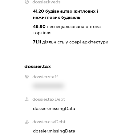
dossier.kveds:
41.20
будівництво житлових і
нежитлових будівель
46.90
неспеціалізована оптова
торгівля
71.11
діяльність у сфері архітектури
dossier.tax
dossier.staff
XXXXXXXXXX
dossier.taxDebt
dossier.missingData
dossier.esvDebt
dossier.missingData