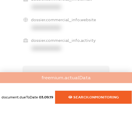
XXXXXXXXXX
dossier.commercial_info.website
XXXXXXXXXX
dossier.commercial_info.activity
XXXXXXXXXX
freemium.exampleText_1
freemium.actualData
freemium.exampleText_2
freemium.anonymousPerSearch2
FREEMIUM.DETAILS
document.dueToDate
03.09.19
SEARCH.ONMONITORING
FREEMIUM.REGISTER