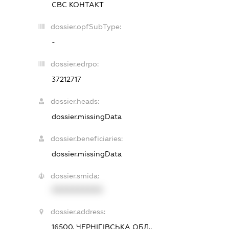
СВС КОНТАКТ
dossier.opfSubType:
-
dossier.edrpo:
37212717
dossier.heads:
dossier.missingData
dossier.beneficiaries:
dossier.missingData
dossier.smida:
XXXXXXXXXX
dossier.address:
16500, ЧЕРНІГІВСЬКА ОБЛ.,