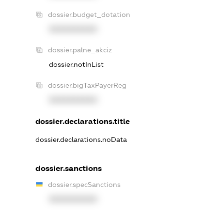
dossier.budget_dotation
XXXXXXXXXX
dossier.palne_akciz
dossier.notInList
dossier.bigTaxPayerReg
XXXXXXXXXX
dossier.declarations.title
dossier.declarations.noData
dossier.sanctions
dossier.specSanctions
XXXXXXXXXX