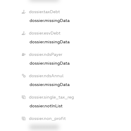
dossier.taxDebt
dossier.missingData
dossier.esvDebt
dossier.missingData
dossier.ndsPayer
dossier.missingData
dossier.ndsAnnul
dossier.missingData
dossier.single_tax_reg
dossier.notInList
dossier.non_profit
XXXXXXXXXX