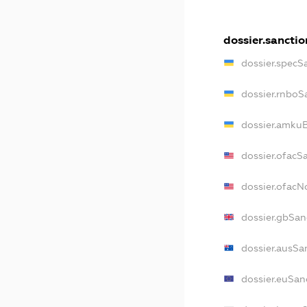
dossier.sanctio
dossier.specS
dossier.rnboS
dossier.amkuB
dossier.ofacS
dossier.ofac
dossier.gbSan
dossier.ausSa
dossier.euSan