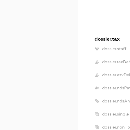
dossier.tax
dossier.staff
dossier.taxDe
dossier.esvDe
dossier.ndsPa
dossier.ndsAn
dossier.singl
dossier.non_p