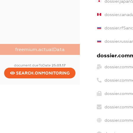
dossier.japan
dossier.canad
dossier.rfSan
dossier.russia
freemium.actualData
dossier.comme
document.dueToDate
25.03.17
dossier.comme
SEARCH.ONMONITORING
dossier.comme
dossier.comme
dossier.comme
dossier.comme