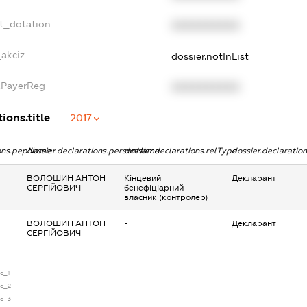
t_dotation
XXXXXXXXXX
_akciz
dossier.notInList
xPayerReg
XXXXXXXXXX
ions.title
2017
ions.pepName
dossier.declarations.personName
dossier.declarations.relType
dossier.declaratio
ВОЛОШИН АНТОН
Кінцевий
Декларант
СЕРГІЙОВИЧ
бенефіціарний
власник (контролер)
ВОЛОШИН АНТОН
-
Декларант
СЕРГІЙОВИЧ
se_1
se_2
se_3