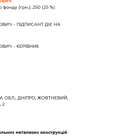
ОВИЧ
о фонду (грн.):
250
(25 %)
ОВИЧ
-
ПІДПИСАНТ
ДІЄ НА
ОВИЧ
-
КЕРІВНИК
А ОБЛ., ДНІПРО, ЖОВТНЕВИЙ,
 2
льних металевих конструкцій