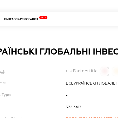
BETA
CAHEADER.PERSSEARCH
АЇНСЬКІ ГЛОБАЛЬНІ ІНВЕС
riskFactors.title
0
ame:
ВСЕУКРАЇНСЬКІ ГЛОБАЛЬНІ
bType:
-
37213417