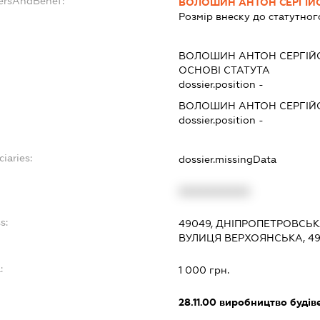
dersAndBenef:
ВОЛОШИН АНТОН СЕРГІЙ
Розмір внеску до статутног
ВОЛОШИН АНТОН СЕРГІЙ
ОСНОВІ СТАТУТА
dossier.position -
ВОЛОШИН АНТОН СЕРГІЙ
dossier.position -
iaries:
dossier.missingData
XXXXXXXXXX
s:
49049, ДНІПРОПЕТРОВСЬК
ВУЛИЦЯ ВЕРХОЯНСЬКА, 49,
:
1 000 грн.
28.11.00
виробництво будіве