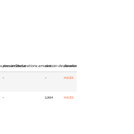
ns.personStatus
dossier.declarations.amount
dossier.declarations.currency
dossier.declarations.source
-
-
НАЗК
-
UAH
НАЗК