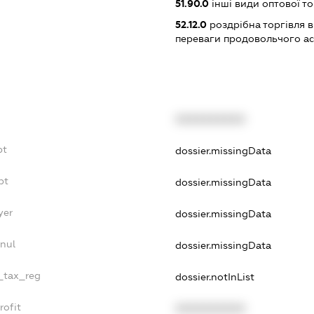
51.90.0
інші види оптової то
52.12.0
роздрібна торгівля в
переваги продовольчого а
XXXXXXXXXX
bt
dossier.missingData
bt
dossier.missingData
yer
dossier.missingData
nul
dossier.missingData
e_tax_reg
dossier.notInList
rofit
XXXXXXXXXX