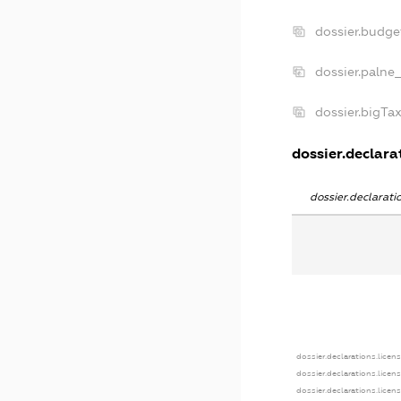
dossier.budge
dossier.palne
dossier.bigTa
dossier.declarat
dossier.declarat
dossier.declarations.licen
dossier.declarations.licen
dossier.declarations.licen