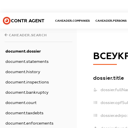
CONTR AGENT
CAHEADER.COMPANIES
CAHEADER.PERSONS
CAHEADER.SEARCH
document.dossier
ВСЕУКР
document.statements
document.history
dossier.title
document.inspections
dossier.fullN
document.bankruptcy
dossier.opfSu
document.court
document.taxdebts
dossier.edrpo:
document.enforcements