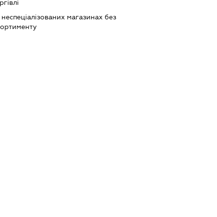
ргівлі
 неспеціалізованих магазинах без
сортименту