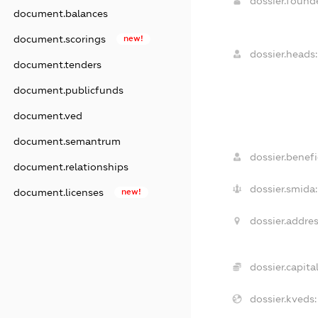
dossier.foun
document.balances
document.scorings
new!
dossier.heads:
document.tenders
document.publicfunds
document.ved
document.semantrum
dossier.benefic
document.relationships
dossier.smida:
document.licenses
new!
dossier.addres
dossier.capital
dossier.kveds: